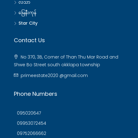
လသာ
မြေနီးကုန်
Star City
Contact Us
No 370, 3B, Corner of Than Thu Mar Road and
Shwe Bo Street south okklapa township
primeestate2020 @gmail.com
Phone Numbers
095020647
09953072454
09752066662