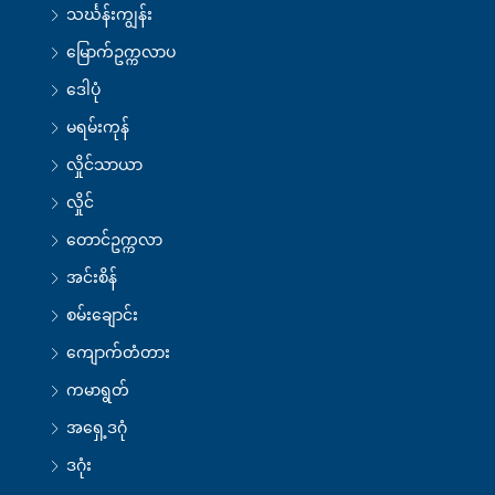
သင်္ဃန်းကျွန်း
မြောက်ဥက္ကလာပ
ဒေါပုံ
မရမ်းကုန်
လှိုင်သာယာ
လှိုင်
တောင်ဥက္ကလာ
အင်းစိန်
စမ်းချောင်း
ကျောက်တံတား
ကမာရွတ်
အရှေ့ဒဂုံ
ဒဂုံး