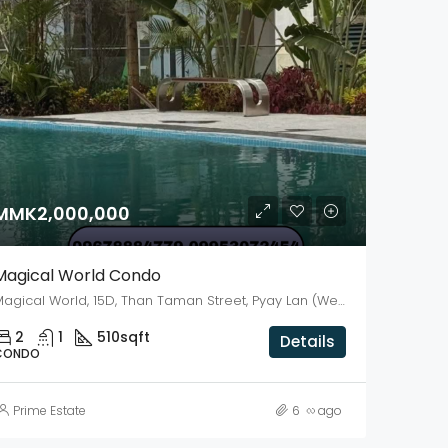
LE
FEATURED
SALE
FEATURED
$30M
MMK2,800,000,0
Thumingalar Road, South Okkalapa, Thingangyun District, Yangon City, Yangon, 11091, Myanmar
Inya Lake, Mayangon District, Yangon City, Yangon, Myanmar
MMK2,000,000
Magical World Condo
Magical World, 15D, Than Taman Street, Pyay Lan (West) Ward, Dagon, Kyauktada District, Yangon, 11191, Myanmar
2
1
510
sqft
Details
CONDO
Prime Estate
6 လ ago