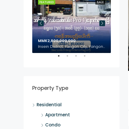
SALE
FEATURED
SALE
FEATUR
MMK2,800,000,000
MMK2,
Inya Lake, Mayangon District, Yangon City, Yangon, Myanmar
Insein District, Yangon City, Yangon, Myanmar
(၃၅)ရ
Property Type
Residential
Apartment
Condo