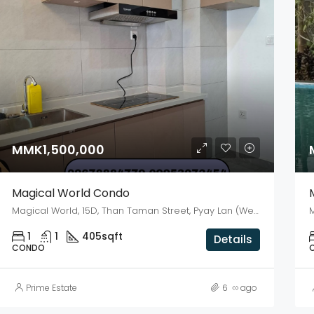
ED
SALE
FEATURED
SA
000,000,000
MMK4,500,000,000
ပ်ကွက်
MMK1,500,000
Magical World Condo
Magical World, 15D, Than Taman Street, Pyay Lan (West) Ward, Dagon, Kyauktada District, Yangon, 11191, Myanmar
1
1
405
sqft
Details
CONDO
Prime Estate
6 လ ago