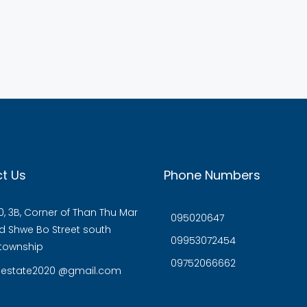
t Us
Phone Numbers
, 3B, Corner of Than Thu Mar
095020647
 Shwe Bo Street south
09953072454
township
09752066662
eestate2020 @gmail.com