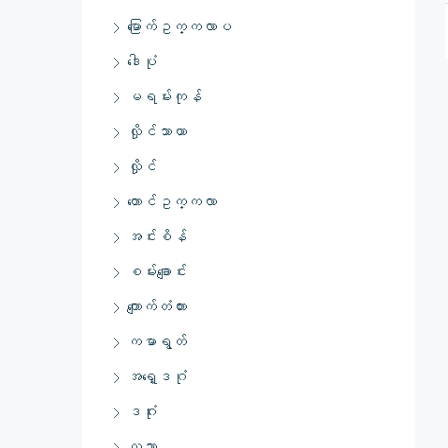
မြောက်ဥက္ကလာပ
ဒေါပုံ
မရမ်းကုန်
လှိုင်သာယာ
လှိုင်
တောင်ဥက္ကလာ
အင်းစိန်
စမ်းချောင်း
ကျောက်တံတား
ကမာရွတ်
အရှေ့ဒဂုံ
ဒဂုံး
လသာ