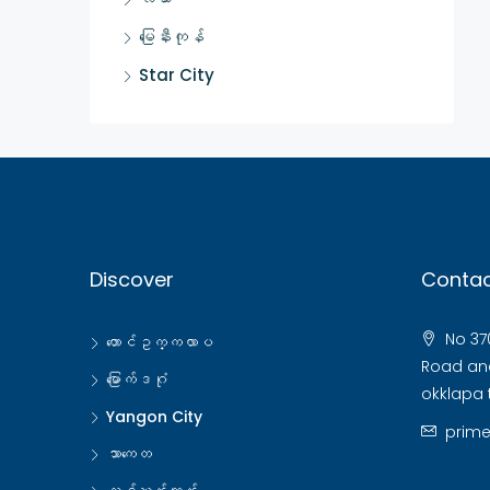
မြေနီးကုန်
Star City
Discover
Contac
No 370
တောင်ဥက္ကလာပ
Road and
မြောက်ဒဂုံ
okklapa 
Yangon City
prim
သာကေတ