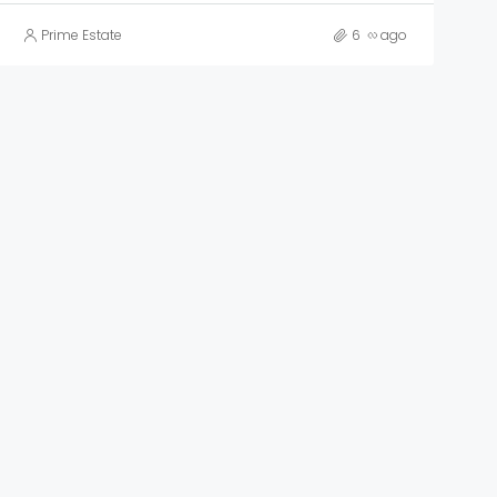
Prime Estate
6 လ ago