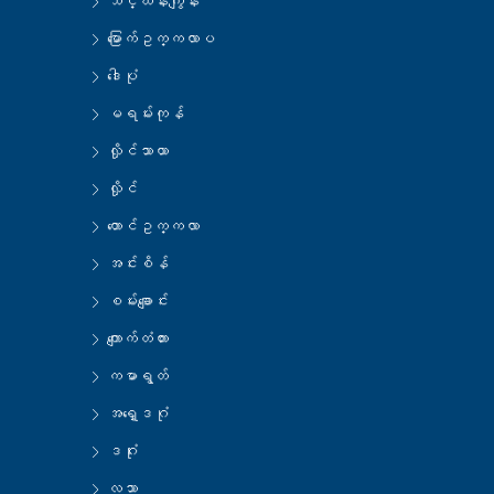
သင်္ဃန်းကျွန်း
မြောက်ဥက္ကလာပ
ဒေါပုံ
မရမ်းကုန်
လှိုင်သာယာ
လှိုင်
တောင်ဥက္ကလာ
အင်းစိန်
စမ်းချောင်း
ကျောက်တံတား
ကမာရွတ်
အရှေ့ဒဂုံ
ဒဂုံး
လသာ