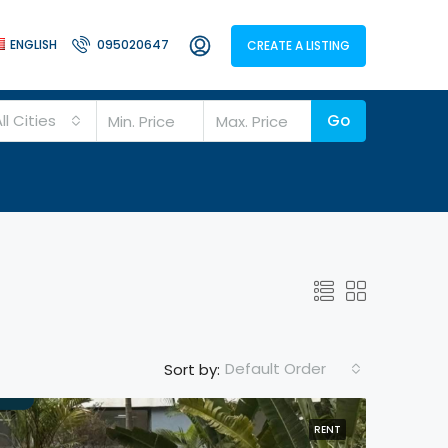
ENGLISH
095020647
CREATE A LISTING
ll Cities
Go
Default Order
Sort by:
RENT