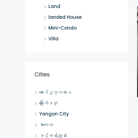
Land
landed House
Mini-Condo
Villa
Cities
တောင်ဥက္ကလာပ
မြောက်ဒဂုံ
Yangon City
သာကေတ
သင်္ဃန်းကျွန်း