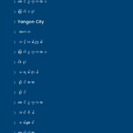
တောင်ဥက္ကလာပ
မြောက်ဒဂုံ
Yangon City
သာကေတ
သင်္ဃန်းကျွန်း
မြောက်ဥက္ကလာပ
ဒေါပုံ
မရမ်းကုန်
လှိုင်သာယာ
လှိုင်
တောင်ဥက္ကလာ
အင်းစိန်
စမ်းချောင်း
ကျောက်တံတား