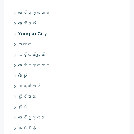
တောင်ဥက္ကလာပ
မြောက်ဒဂုံ
Yangon City
သာကေတ
သင်္ဃန်းကျွန်း
မြောက်ဥက္ကလာပ
ဒေါပုံ
မရမ်းကုန်
လှိုင်သာယာ
လှိုင်
တောင်ဥက္ကလာ
အင်းစိန်