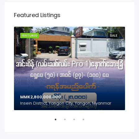
Featured Listings
SALE
FEATURED
SALE
FEA
MMK2,800,000,000
MMK
Inya Lake, Mayangon District, Yangon City, Yangon, Myanmar
Insein District, Yangon City, Yangon, Myanmar
(၃၅