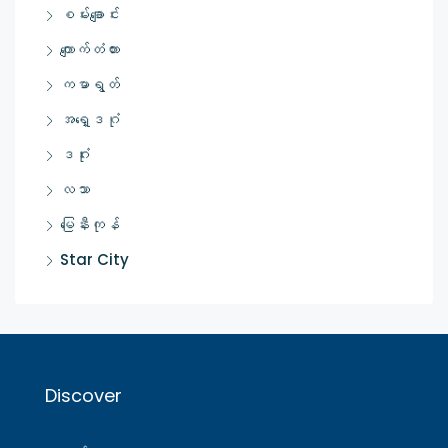
စမ်းချောင်း
ကျောက်တံတား
ကမာရွတ်
အရှေ့ဒဂုံ
ဒဂုံး
လသာ
မြေနီးကုန်
Star City
Discover