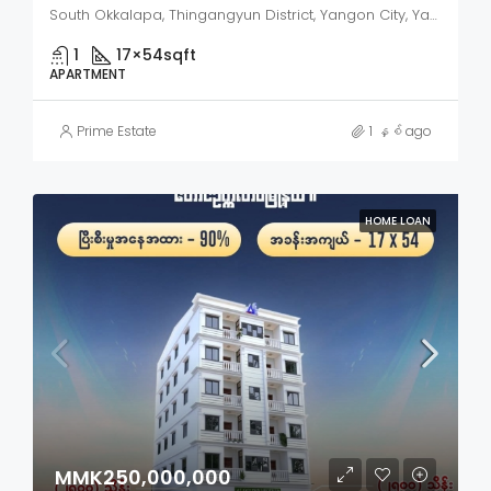
South Okkalapa, Thingangyun District, Yangon City, Yangon, 11091, Myanmar
1
17×54
sqft
APARTMENT
Prime Estate
1 နှစ် ago
HOME LOAN
MMK250,000,000