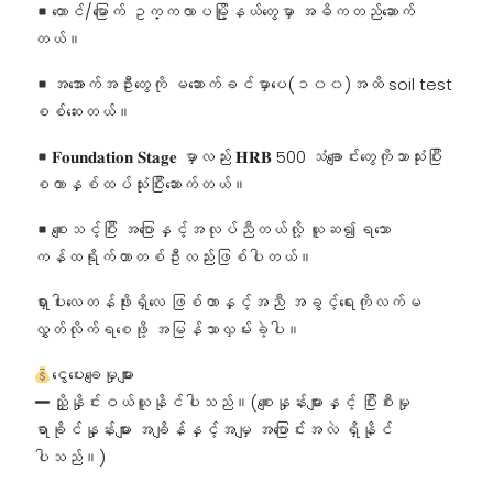
တောင်/မြောက် ဥက္ကလာပမြို့နယ်တွေမှာ အဓိကတည်ဆောက်
တယ်။
အအောက်အဦးတွေကို မဆောက်ခင်မှာပေ(၁၀၀)အထိ soil test
စစ်ဆေးတယ်။
𝐅𝐨𝐮𝐧𝐝𝐚𝐭𝐢𝐨𝐧 𝐒𝐭𝐚𝐠𝐞 မှာလည်း 𝐇𝐑𝐁 500 သံချောင်းတွေကိုသာသုံးပြီး
စကာနှစ်ထပ်သုံးပြီးဆောက်တယ်။
စျေးသင့်ပြီး အပြောနှင့်အလုပ်ညီတယ်လို့ ယူဆ၍ရသော
ကန်ထရိုက်တာတစ်ဦးလည်းဖြစ်ပါတယ်။
ရှားပါးလေတန်ဖိုးရှိလေ ဖြစ်တာနှင့်အညီ အခွင့်ရေးကိုလက်မ
လွှတ်လိုက်ရစေဖို့ အမြန်သာလှမ်းခဲ့ပါ။
ငွေပေးချေမှုများ
ညှိုနှိုင်းဝယ်ယူနိုင်ပါသည်။(စျေးနှုန်းများနှင့် ပြီးစီးမှု
ရာခိုင်နှုန်းများ အချိန်နှင့်အမျှ အပြောင်းအလဲ ရှိနိုင်
ပါသည်။)