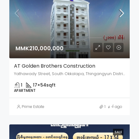
MMK210,000,000
AT Golden Brothers Construction
Yathawady Street, South Okkalapa, Thingangyun District, Yangon City, Yangon, 11090, Myanmar
1
17×54
sqft
APARTMENT
Prime Estate
1 နှစ် ago
SALE