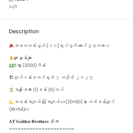
sqft
Description
အဿကလမ်းသွယ် (၁၀)ရပ်ကွက် တောင်ဥက္ကလာပ
စျေးနှုန်းများ
5လွှာ (2000)သိန်း
🏗လုပ်ငန်းစတင်ရက် ၇ လပိုင်း ၂၀၂၅
အမျိုးအစား (1)ခန်း (6)ထပ်
အခန်းအကျယ် မြေအကျယ် ပေ(20×60)မှာ တစ်ခန်းလျှင်
(18×54)ပေ
𝐀𝐓 𝐆𝐨𝐥𝐝𝐞𝐧 𝐁𝐫𝐨𝐭𝐡𝐞𝐫𝐬 ဆိုတာ
======================