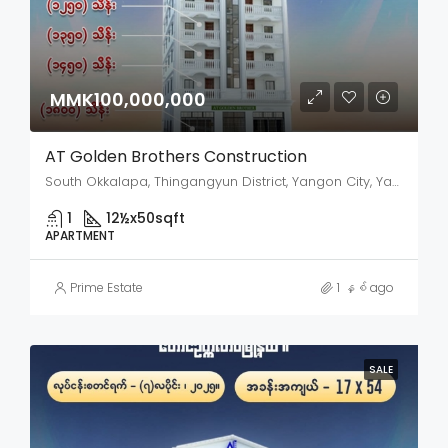
MMK100,000,000
AT Golden Brothers Construction
South Okkalapa, Thingangyun District, Yangon City, Yangon, 11090, Myanmar
1
12½x50
sqft
APARTMENT
Prime Estate
1 နှစ် ago
SALE