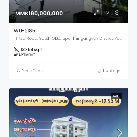
MMK180,000,000
WU-2185
Thitsa Road, South Okkalapa, Thingangyun District, Yangon City, Yangon, 11062, Myanmar
18×54
sqft
APARTMENT
Prime Estate
1 နှစ် ago
SALE