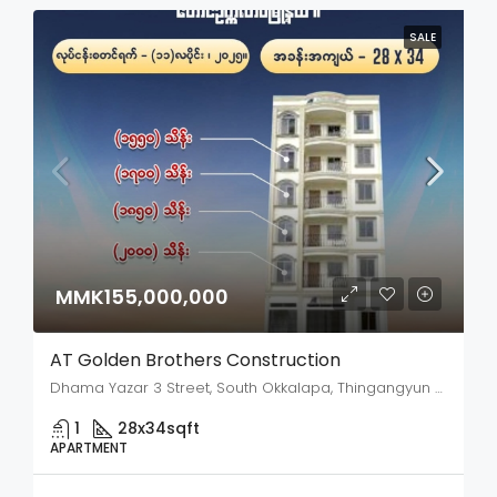
SALE
MMK155,000,000
AT Golden Brothers Construction
Dhama Yazar 3 Street, South Okkalapa, Thingangyun District, Yangon City, Yangon, 11091, Myanmar
1
28x34
sqft
APARTMENT