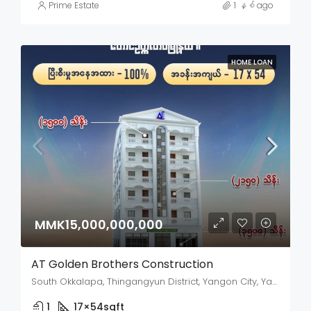
Prime Estate
1 နှစ် ago
HOME LOAN
MMK15,000,000,000
AT Golden Brothers Construction
South Okkalapa, Thingangyun District, Yangon City, Yangon, 11090, Myanmar
1
17×54
sqft