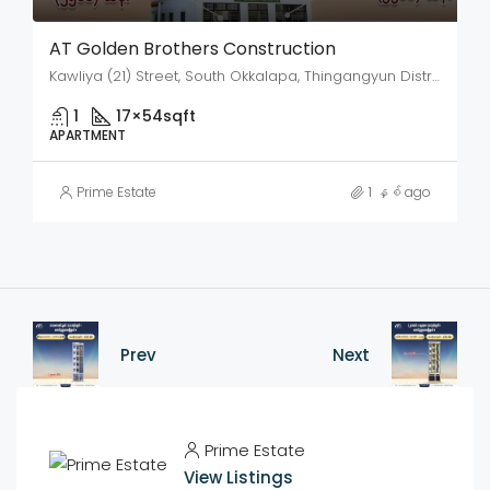
AT Golden Brothers Construction
Kawliya (21) Street, South Okkalapa, Thingangyun District, Yangon City, Yangon, 11090, Myanmar
1
17×54
sqft
APARTMENT
Prime Estate
1 နှစ် ago
Prev
Next
Prime Estate
View Listings