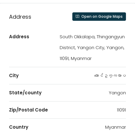
Address
Open on Google Maps
Address
South Okkalapa, Thingangyun
District, Yangon City, Yangon,
11091, Myanmar
City
တောင်ဥက္ကလာပ
State/county
Yangon
Zip/Postal Code
11091
Country
Myanmar