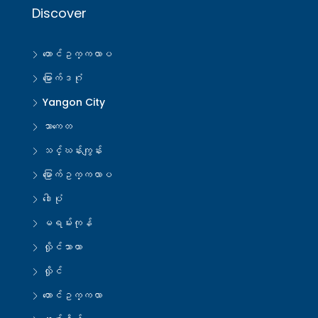
Discover
တောင်ဥက္ကလာပ
မြောက်ဒဂုံ
Yangon City
သာကေတ
သင်္ဃန်းကျွန်း
မြောက်ဥက္ကလာပ
ဒေါပုံ
မရမ်းကုန်
လှိုင်သာယာ
လှိုင်
တောင်ဥက္ကလာ