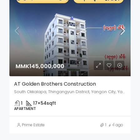
MMK145,000,000
AT Golden Brothers Construction
South Okkalapa, Thingangyun District, Yangon City, Yangon, 11090, Myanmar
1
17×54
sqft
APARTMENT
Prime Estate
1 နှစ် ago