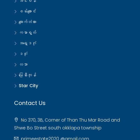
အင်းစိန်
စမ်းချောင်း
ကျောက်တံတား
ကမာရွတ်
အရှေ့ဒဂုံ
ဒဂုံး
လသာ
မြေနီးကုန်
Star City
Contact Us
No 370, 3B, Corner of Than Thu Mar Road and
Shwe Bo Street south okklapa township
primeestate2020 @gmail.com