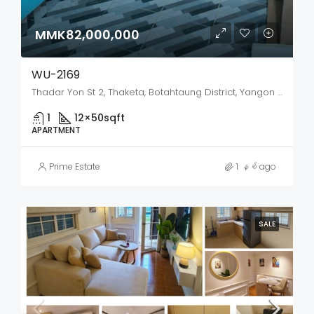
MMK82,000,000
WU-2169
Thadar Yon St 2, Thaketa, Botahtaung District, Yangon City, Yangon, 11231, Myanmar
1
12×50
sqft
APARTMENT
Prime Estate
1 နှစ် ago
SALE