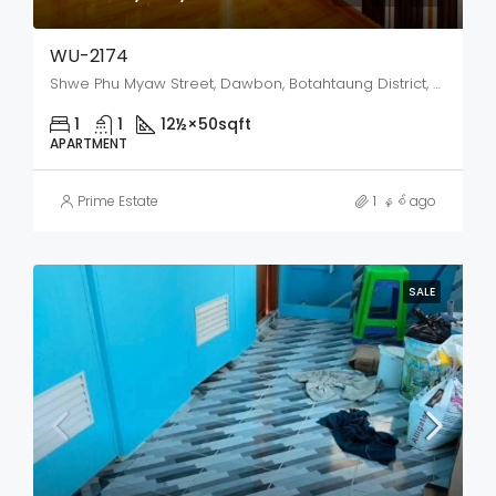
WU-2174
Shwe Phu Myaw Street, Dawbon, Botahtaung District, Yangon City, Yangon, 11231, Myanmar
1
1
12½×50
sqft
APARTMENT
Prime Estate
1 နှစ် ago
SALE