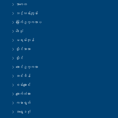
သာကေတ
သင်္ဃန်းကျွန်း
မြောက်ဥက္ကလာပ
ဒေါပုံ
မရမ်းကုန်
လှိုင်သာယာ
လှိုင်
တောင်ဥက္ကလာ
အင်းစိန်
စမ်းချောင်း
ကျောက်တံတား
ကမာရွတ်
အရှေ့ဒဂုံ