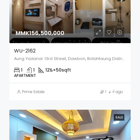
MMK156,500,000
WU-2162
Aung Yadanar 13rd Street, Dawbon, Botahtaung District, Yangon City, Yangon, 11241, Myanmar
1
1
12½×50
sqft
APARTMENT
Prime Estate
1 နှစ် ago
SALE