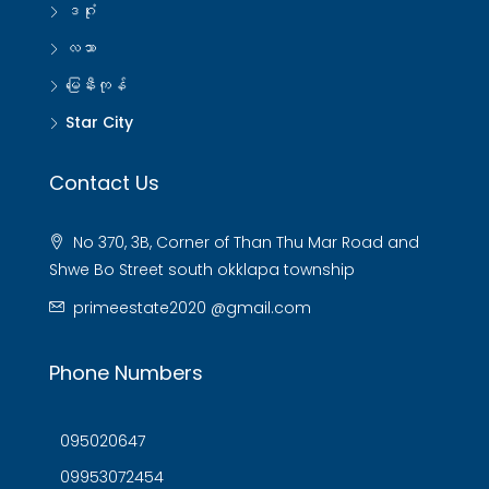
ဒဂုံး
လသာ
မြေနီးကုန်
Star City
Contact Us
No 370, 3B, Corner of Than Thu Mar Road and
Shwe Bo Street south okklapa township
primeestate2020 @gmail.com
Phone Numbers
095020647
09953072454