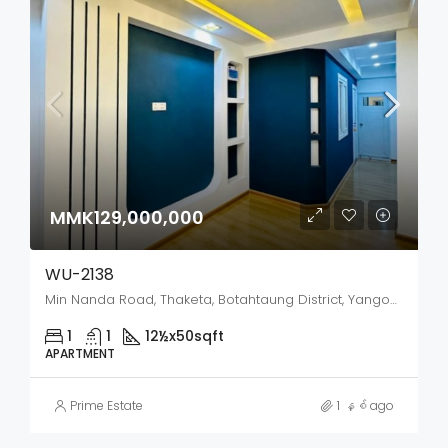
MMK129,000,000
WU-2138
Min Nanda Road, Thaketa, Botahtaung District, Yangon City, Yangon, 00923, Myanmar
1
1
12½x50
sqft
APARTMENT
Prime Estate
1 နှစ် ago