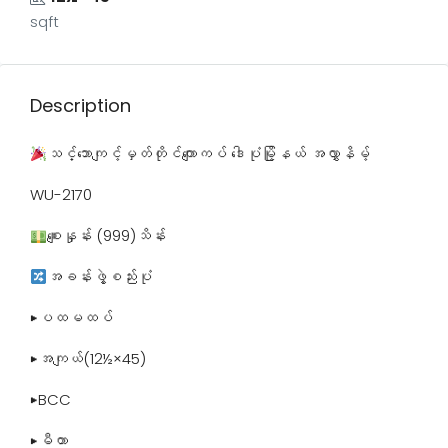
sqft
Description
သင်္ဘောကျင့်မှတ်တိုင်​ကျောကပ် ဒေါပုံမြို့နယ် အလွှာနိမ့်
WU-2170
စျေးနှုန်း (999)သိန်း
အခန်းဖွဲ့စည်းပုံ
▶ပထမထပ်
▶အကျယ်(12½×45)
▶BCC
▶မီတာ