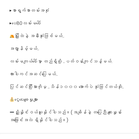
▶စာရွက်စာတမ်းအစုံ
▶ပေ80လမ်းမပေါ်
မြို့ထဲနဲ့ အနီးဆုံးဖြစ်မယ်..
အလွှာနိမ့်မယ်..
လမ်းမကျယ်​ပေါ်မှာ တည်ရှိလို့ ..ပတ်ဝန်းကျင်သန့်မယ်.
ကားပါကင်အဆင်​ပြေမယ်..
ပြင်ဆင်ပြီးသားကိုမှ ..သိန်၁၀၀၀​ အောက်ပဲ သုံးခြင်တယ်ဆို..
ငွေပေးချေမှုများ
ညှိုနှိုင်းဝယ်ယူနိုင်ပါသည်။(အချိန်နဲ့ တပြေညီ စျေးနှုန်း
အပြောင်းအလဲ ရှိနိုင်ပါသည်။)