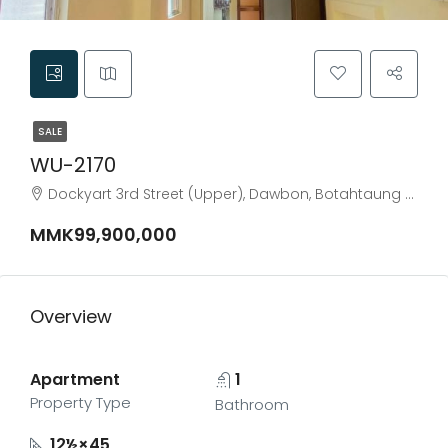
SALE
WU-2170
Dockyart 3rd Street (Upper), Dawbon, Botahtaung District, Yangon City, Yangon, 11321, Myanmar
MMK99,900,000
Overview
Apartment
1
Property Type
Bathroom
12½×45