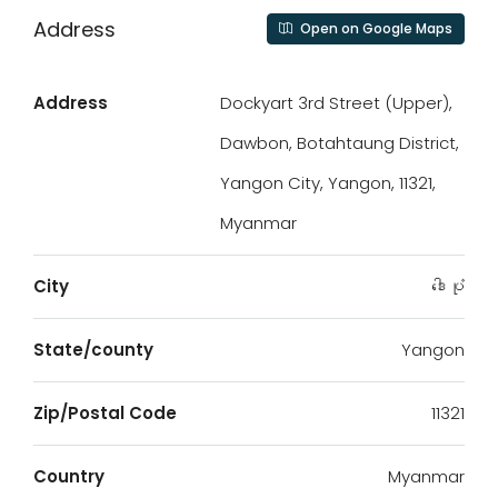
Address
Open on Google Maps
Address
Dockyart 3rd Street (Upper),
Dawbon, Botahtaung District,
Yangon City, Yangon, 11321,
Myanmar
City
ဒေါပုံ
State/county
Yangon
Zip/Postal Code
11321
Country
Myanmar