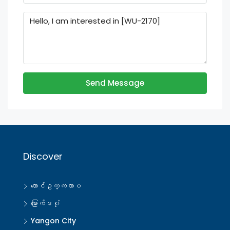
Send Message
Discover
တောင်ဥက္ကလာပ
မြောက်ဒဂုံ
Yangon City