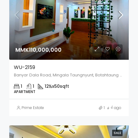
MMK110,000,000
WU-2159
Banyar Dala Road, Mingala Taungnyunt, Botahtaung District, Yangon City, Yangon, 00000, Myanmar
1
1
12½x50
sqft
APARTMENT
Prime Estate
1 နှစ် ago
SALE