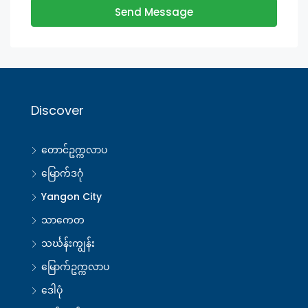
Send Message
Discover
တောင်ဥက္ကလာပ
မြောက်ဒဂုံ
Yangon City
သာကေတ
သင်္ဃန်းကျွန်း
မြောက်ဥက္ကလာပ
ဒေါပုံ