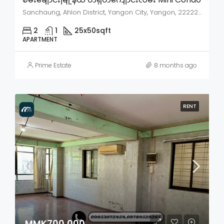
Sanchaung, Ahlon District, Yangon City, Yangon, 22222, Myanmar
2
1
25x50
sqft
APARTMENT
Prime Estate
8 months ago
RENT
MMK700,000