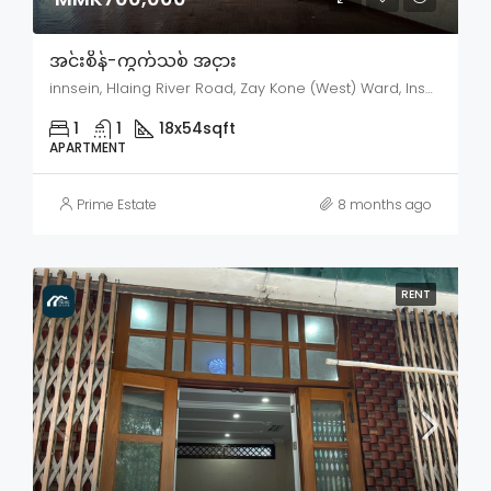
အင်းစိန်-ကွက်သစ် အငှား
innsein, Hlaing River Road, Zay Kone (West) Ward, Insein, Insein District, Yangon City, Yangon, 11012, Myanmar
1
1
18x54
sqft
APARTMENT
Prime Estate
8 months ago
RENT