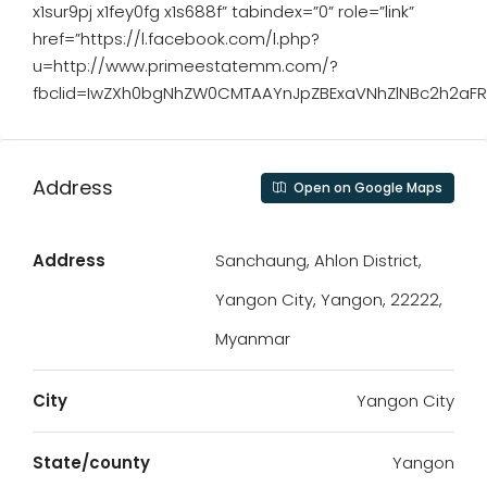
x1sur9pj x1fey0fg x1s688f” tabindex=”0” role=”link”
href=”https://l.facebook.com/l.php?
u=http://www.primeestatemm.com/?
fbclid=IwZXh0bgNhZW0CMTAAYnJpZBExaVNhZlNBc2h2aF
Address
Open on Google Maps
Address
Sanchaung, Ahlon District,
Yangon City, Yangon, 22222,
Myanmar
City
Yangon City
State/county
Yangon