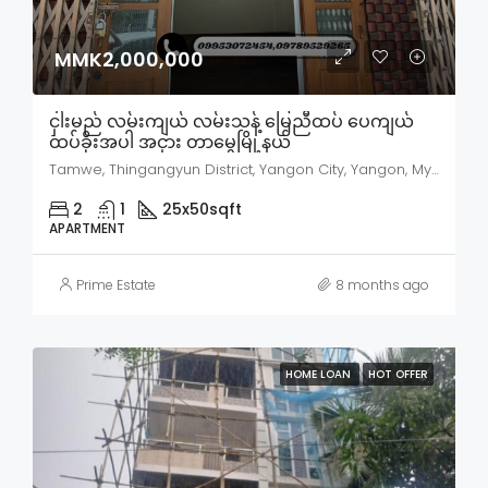
MMK2,000,000
ငှါးမည် လမ်းကျယ် လမ်းသန့် မြေညီထပ် ပေကျယ်
ထပ်ခိုးအပါ အငှား တာမွေမြို့နယ်
Tamwe, Thingangyun District, Yangon City, Yangon, Myanmar
2
1
25x50
sqft
APARTMENT
Prime Estate
8 months ago
HOME LOAN
HOT OFFER