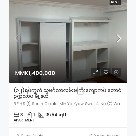
RENT
MMK1,400,000
(၁၂)ရပ်ကွက် သုမင်္ဂလာလမ်းမကြီးကျောကပ် တောင်
ဥက္ကလာပမြို့နယ်
B.E.H.S (1) South Okkala, Min Ye Kyaw Swar 4, No (7) Ward, South Okkalapa, Thingangyun District, Yangon City, Yangon, 11091, Myanmar
3
1
18x54
sqft
APARTMENT
Prime Estate
8 months ago