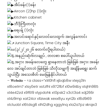
အိပ်ခန်း(1)ခန်း
Aircon (2)hp (1)လုံး
Kitchen cabinet
ဘီဒိုကြီးတလုံး
ရေပန့် (1)လုံး
အလင်းရောင်နှင့်လေဝင်လေထွက် အလွန်ကောင်း
Junction Square, Time City အနီး
(၃/၂/၂၀၂၆ စတက်လို့ရပါတယ်)
အနည်းဆုံး၆လချုပ် , တလစာ စပေါ်ယူပါတယ်
အငှား အခန်းလေတွေ ရှာနေတာဘဲ ဖြစ်ဖြစ် အငှား အခန်း
လေ အပ်ချင်တာဘဲ ဖြစ်ဖြစ် သိလိုသမျှကို အချိန်မရွေး ဆက်
သွယ်ပြီး အသေးစိတ် မေးမြန်နိုင်ပါတယ်
– 𝐖𝐞𝐛𝐬𝐢𝐭𝐞 ~
<a class=”x1i10hfl xjbqb8w x1ejq31n
x18oe1m7 x1sy0etr xstzfhl x972fbf x10w94by x1qhh985
x14e42zd x9f619 x1ypdohk xt0psk2 x3ct3a4 xdj266r
x14z9mp xat24cr x1lziwak xexx8yu xyri2b x18d9i69
x1c1uobl x16tdsg8 x1hl2dhg xggy1nq x1a2a7pz xkrqix3