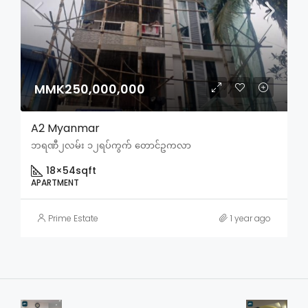
MMK250,000,000
A2 Myanmar
ဘရဏီ၂လမ်း ၁၂ရပ်ကွက် တောင်ဥကလာ
18×54
sqft
APARTMENT
Prime Estate
1 year ago