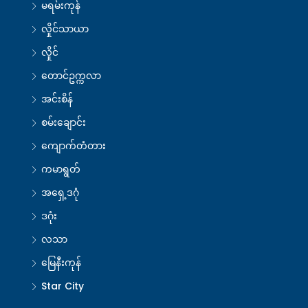
မရမ်းကုန်
လှိုင်သာယာ
လှိုင်
တောင်ဥက္ကလာ
အင်းစိန်
စမ်းချောင်း
ကျောက်တံတား
ကမာရွတ်
အရှေ့ဒဂုံ
ဒဂုံး
လသာ
မြေနီးကုန်
Star City