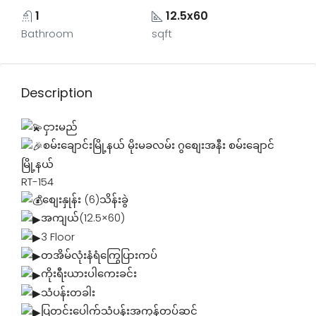
1
12.5x60
Bathroom
sqft
Description
ငှားမည်
စမ်းချောင်းမြို့နယ် မိုးမခလမ်း ဂွစျေးအနီး စမ်းချောင်
မြို့နယ်
RT-154
စျေးနှုန်း (6)သိန်းခွဲ
အကျယ်(12.5×60)
3 Floor
တအိမ်လုံးနံရံကြွေပြားကပ်
ကိုးရီးယားပါကေးခင်း
သံပန်းတခါး
ပြတင်းပေါက်သံပန်းအကုန်တပ်ဆင်