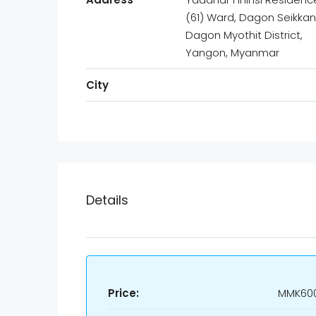
(61) Ward, Dagon Seikkan
Dagon Myothit District,
Yangon, Myanmar
City
Details
Price:
MMK600