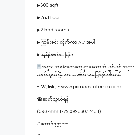
▶600 sqft
▶2nd floor
▶2 bed rooms
▶ကြမ်းခင်း လိုက်ကာ AC အပါ
▶နေရိပ်ဖက်အခြမ်း
အငှား အခန်းလေတွေ ရှာနေတာဘဲ ဖြစ်ဖြစ် အငှား 
ဆက်သွယ်ပြီး အသေးစိတ် မေးမြန်နိုင်ပါတယ်
– 𝐖𝐞𝐛𝐬𝐢𝐭𝐞 ~ www.primeestatemm.com
☎ဆက်သွယ်ရန်
(09678884779,09953072454)
#တောင်ဥက္ကလာ