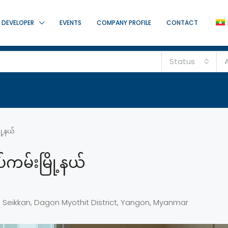
DEVELOPER
EVENTS
COMPANY PROFILE
CONTACT
Status
A
ု့နယ်
်ကမ်းမြို့နယ်
 Seikkan, Dagon Myothit District, Yangon, Myanmar