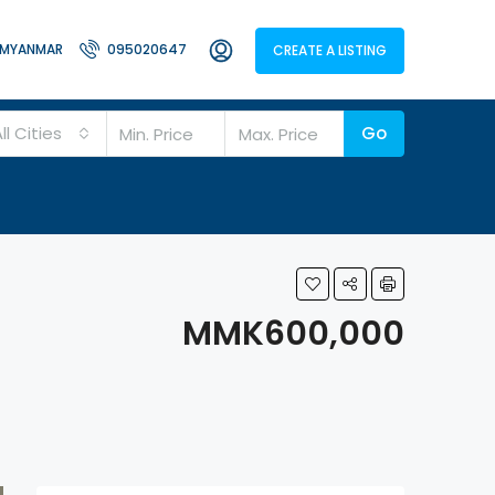
MYANMAR
095020647
CREATE A LISTING
ll Cities
Go
MMK600,000