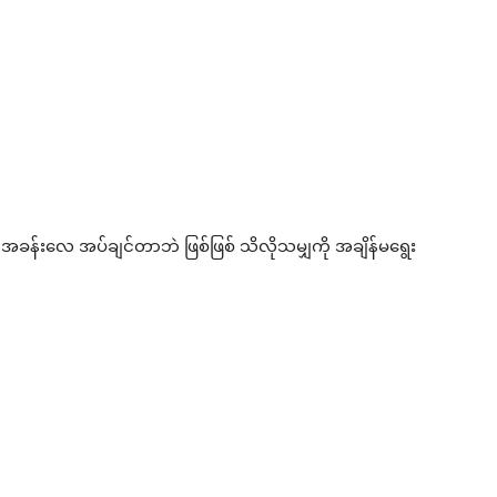
အခန်းလေ အပ်ချင်တာဘဲ ဖြစ်ဖြစ် သိလိုသမျှကို အချိန်မရွေး