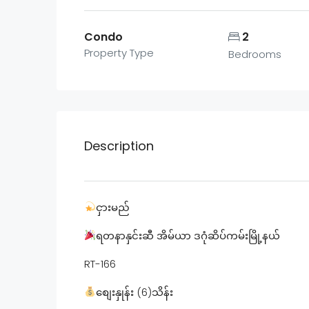
Condo
2
Property Type
Bedrooms
Description
ငှားမည်
ရတနာနှင်းဆီ အိမ်ယာ ဒဂုံဆိပ်ကမ်းမြို့နယ်
RT-166
စျေးနှုန်း (6)သိန်း