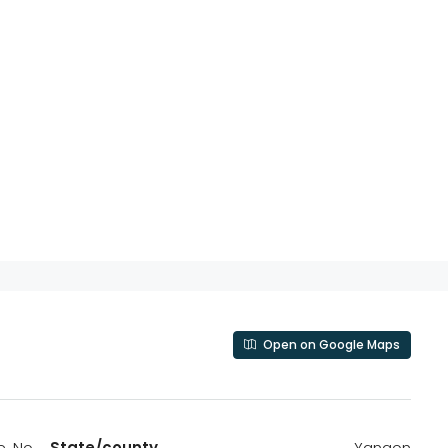
Open on Google Maps
e, No
State/county
Yangon