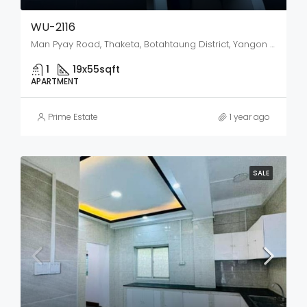
WU-2116
Man Pyay Road, Thaketa, Botahtaung District, Yangon City, Yangon, 11321, Myanmar
1
19x55
sqft
APARTMENT
Prime Estate
1 year ago
SALE