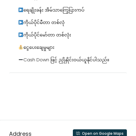
ရေချိုးခန်း အိမ်သာကြွေပြားကပ်
ကိုယ်ပိုင်မီတာ တစ်လုံ
ကိုယ်ပိုင်မော်တာ တစ်လုံး
ငွေပေးချေမှုများ
Cash Down ဖြင့် ညှိုနှိုင်းဝယ်ယူနိုင်ပါသည်။
Address
Open on Google Maps