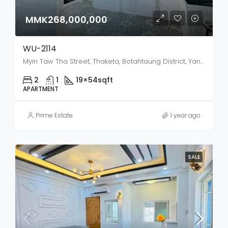
MMK268,000,000
WU-2114
Myin Taw Tha Street, Thaketa, Botahtaung District, Yangon City, Yangon, 11231, Myanmar
2
1
19×54
sqft
APARTMENT
Prime Estate
1 year ago
SALE