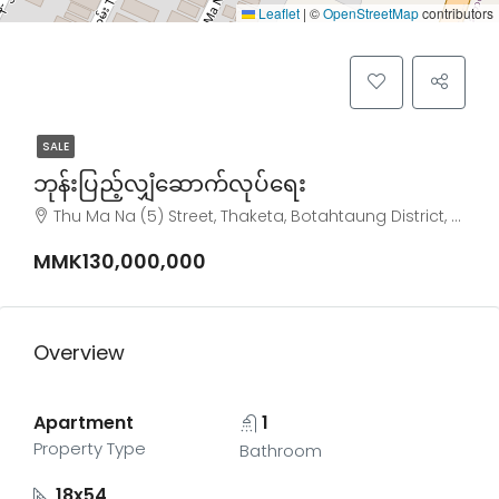
Leaflet
|
©
OpenStreetMap
contributors
SALE
ဘုန်းပြည့်လျှံဆောက်လုပ်ရေး
Thu Ma Na (5) Street, Thaketa, Botahtaung District, Yangon City, Yangon, 11321, Myanmar
MMK130,000,000
Overview
Apartment
1
Property Type
Bathroom
18x54