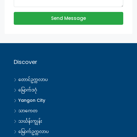
Send Message
Discover
တောင်ဥက္ကလာပ
မြောက်ဒဂုံ
Yangon City
သာကေတ
သင်္ဃန်းကျွန်း
မြောက်ဥက္ကလာပ