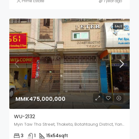
Prime Estate
1 year ago
SALE
MMK475,000,000
WU-2132
Myin Taw Tha Street, Thaketa, Botahtaung District, Yangon City, Yangon, 11231, Myanmar
3
1
15x54
sqft