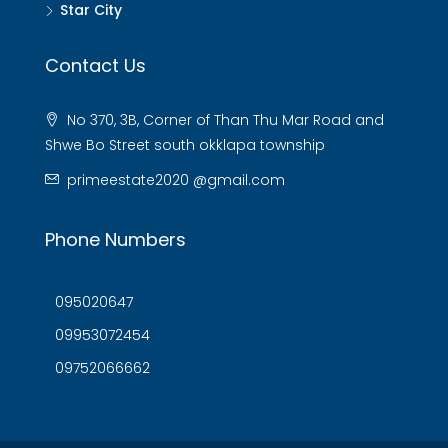
Star City
Contact Us
No 370, 3B, Corner of Than Thu Mar Road and
Shwe Bo Street south okklapa township
primeestate2020 @gmail.com
Phone Numbers
095020647
09953072454
09752066662