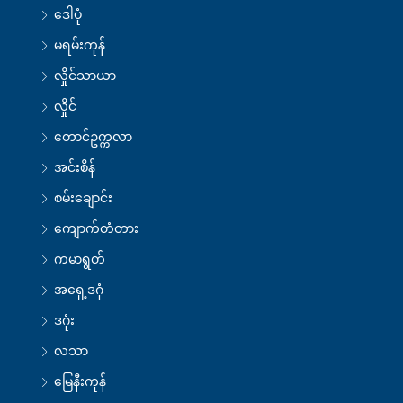
ဒေါပုံ
မရမ်းကုန်
လှိုင်သာယာ
လှိုင်
တောင်ဥက္ကလာ
အင်းစိန်
စမ်းချောင်း
ကျောက်တံတား
ကမာရွတ်
အရှေ့ဒဂုံ
ဒဂုံး
လသာ
မြေနီးကုန်