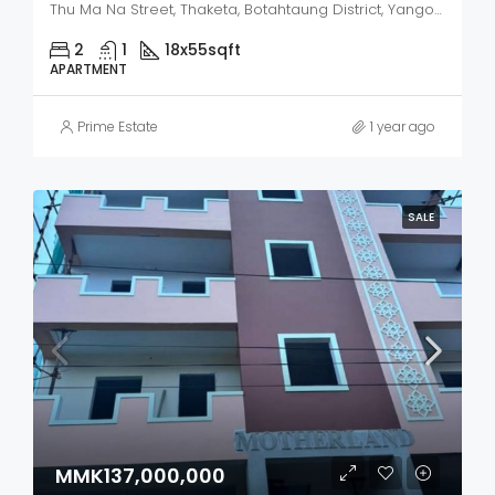
Thu Ma Na Street, Thaketa, Botahtaung District, Yangon City, Yangon, 11321, Myanmar
2
1
18x55
sqft
APARTMENT
Prime Estate
1 year ago
SALE
MMK137,000,000