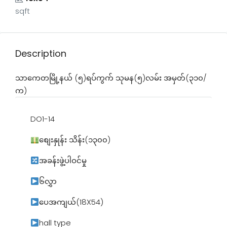
sqft
Description
သာကေတမြို့နယ် (၅)ရပ်ကွက် သုမန(၅)လမ်း အမှတ်(၃၁၀/
က)
DO1-14
စျေးနှုန်း သိန်း(၁၃၀၀)
အခန်းဖွဲ့ပါဝင်မှု
၆လွှာ
‌ပေအကျယ်(18X54)
hall type