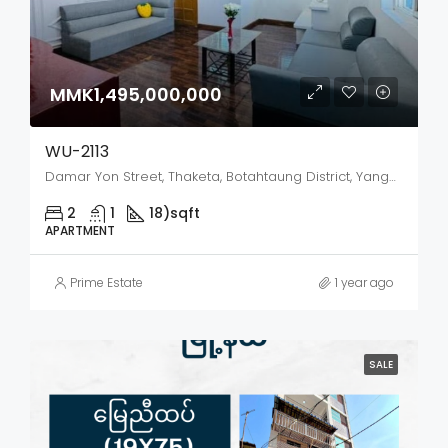
MMK1,495,000,000
WU-2113
Damar Yon Street, Thaketa, Botahtaung District, Yangon City, Yangon, 11072, Myanmar
2
1
18)
sqft
APARTMENT
Prime Estate
1 year ago
SALE