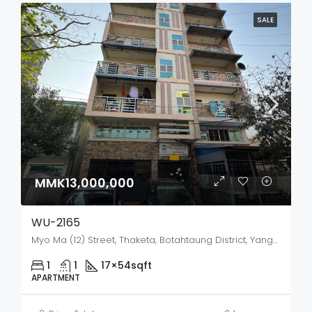
SALE
MMK13,000,000
WU-2165
Myo Ma (12) Street, Thaketa, Botahtaung District, Yangon City, Yangon, 11321, Myanmar
1
1
17×54
sqft
APARTMENT