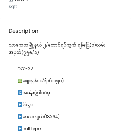
sqft
Description
သာကေတမြို့နယ် ၂/တောင်ရပ်ကွက် ရန်ပြေ(၁)လမ်း
အမှတ်(၇၅၈/ခ)
DO1-32
စျေးနှုန်း သိန်း(၁၁၅၀)
အခန်းဖွဲ့ပါဝင်မှု
၆လွှာ
‌ပေအကျယ်(18X54)
hall type