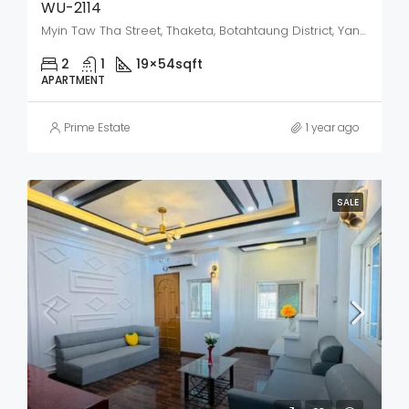
WU-2114
Myin Taw Tha Street, Thaketa, Botahtaung District, Yangon City, Yangon, 11231, Myanmar
2
1
19×54
sqft
APARTMENT
Prime Estate
1 year ago
SALE