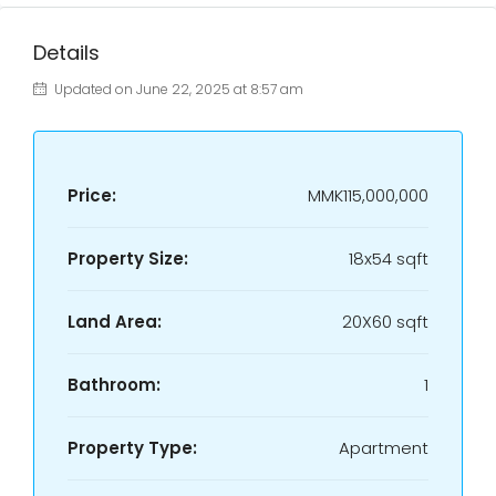
Details
Updated on June 22, 2025 at 8:57 am
Price:
MMK115,000,000
Property Size:
18x54 sqft
Land Area:
20X60 sqft
Bathroom:
1
Property Type:
Apartment