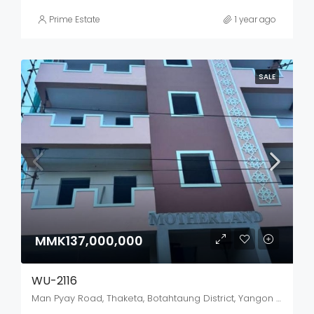
Prime Estate
1 year ago
SALE
MMK137,000,000
WU-2116
Man Pyay Road, Thaketa, Botahtaung District, Yangon City, Yangon, 11321, Myanmar