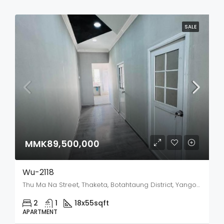
SALE
MMK89,500,000
Wu-2118
Thu Ma Na Street, Thaketa, Botahtaung District, Yangon City, Yangon, 11321, Myanmar
2
1
18x55
sqft
APARTMENT