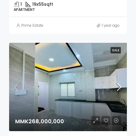
1
19x55
sqft
APARTMENT
Prime Estate
1 year ago
SALE
MMK268,000,000