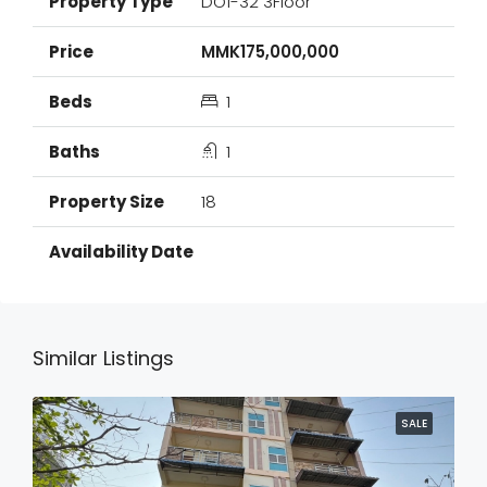
DO1-32 3Floor
MMK175,000,000
1
1
18
Similar Listings
SALE