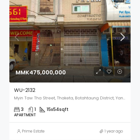
MMK475,000,000
WU-2132
Myin Taw Tha Street, Thaketa, Botahtaung District, Yangon City, Yangon, 11231, Myanmar
3
1
15x54
sqft
APARTMENT
Prime Estate
1 year ago