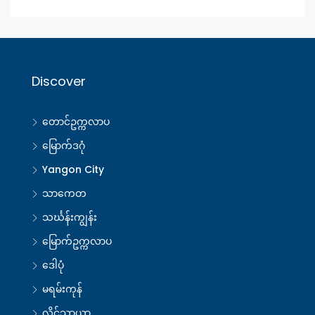
Discover
တောင်ဥက္ကလာပ
မြောက်ဒဂုံ
Yangon City
သာကေတ
သင်္ဃန်းကျွန်း
မြောက်ဥက္ကလာပ
ဒေါပုံ
မရမ်းကုန်
လှိုင်သာယာ