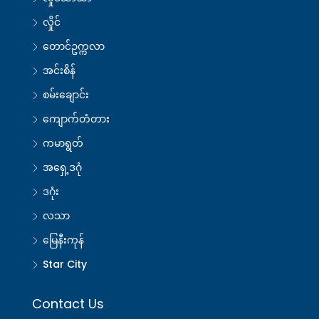
လှိုင်
တောင်ဥက္ကလာ
အင်းစိန်
စမ်းချောင်း
ကျောက်တံတား
ကမာရွတ်
အရှေ့ဒဂုံ
ဒဂုံး
လသာ
မြေနီးကုန်
Star City
Contact Us