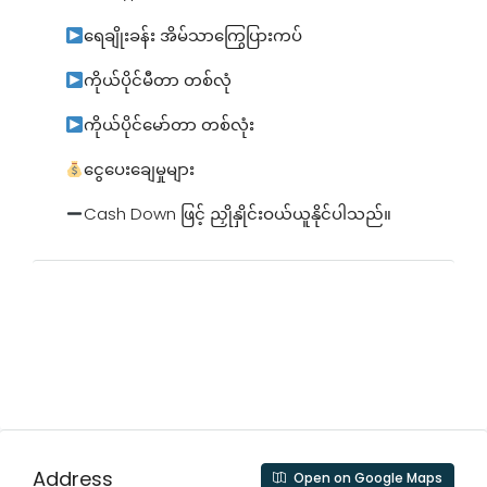
ရေချိုးခန်း အိမ်သာကြွေပြားကပ်
ကိုယ်ပိုင်မီတာ တစ်လုံ
ကိုယ်ပိုင်မော်တာ တစ်လုံး
ငွေပေးချေမှုများ
Cash Down ဖြင့် ညှိုနှိုင်းဝယ်ယူနိုင်ပါသည်။
Address
Open on Google Maps