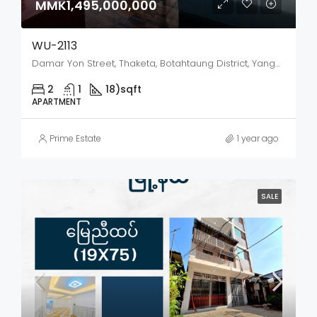
MMK1,495,000,000
WU-2113
Damar Yon Street, Thaketa, Botahtaung District, Yangon City, Yangon, 11072, Myanmar
2
1
18)
sqft
APARTMENT
Prime Estate
1 year ago
SALE