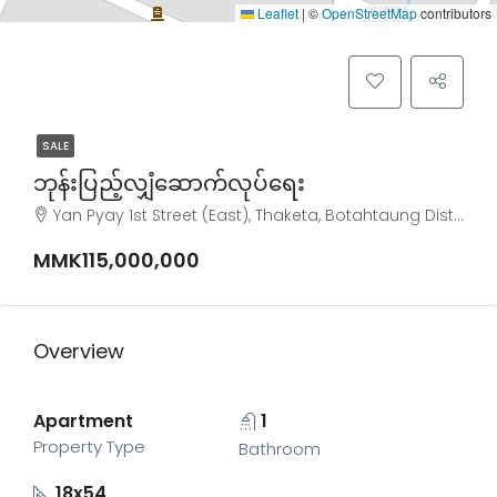
Leaflet
|
©
OpenStreetMap
contributors
SALE
ဘုန်းပြည့်လျှံဆောက်လုပ်ရေး
Yan Pyay 1st Street (East), Thaketa, Botahtaung District, Yangon City, Yangon, 11321, Myanmar
MMK115,000,000
Overview
Apartment
1
Property Type
Bathroom
18x54