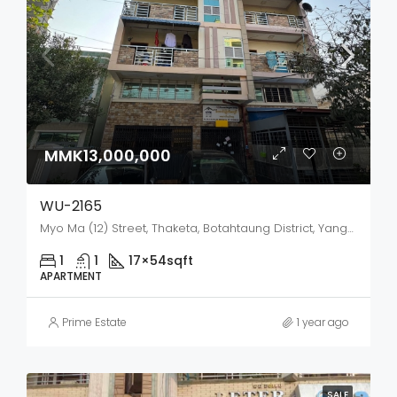
MMK13,000,000
WU-2165
Myo Ma (12) Street, Thaketa, Botahtaung District, Yangon City, Yangon, 11321, Myanmar
1
1
17×54
sqft
APARTMENT
Prime Estate
1 year ago
SALE