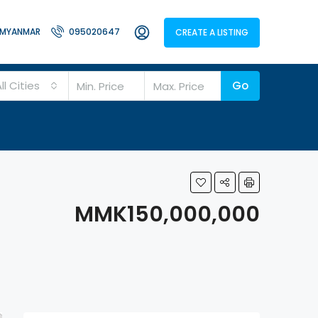
MYANMAR
095020647
CREATE A LISTING
ll Cities
Go
MMK150,000,000