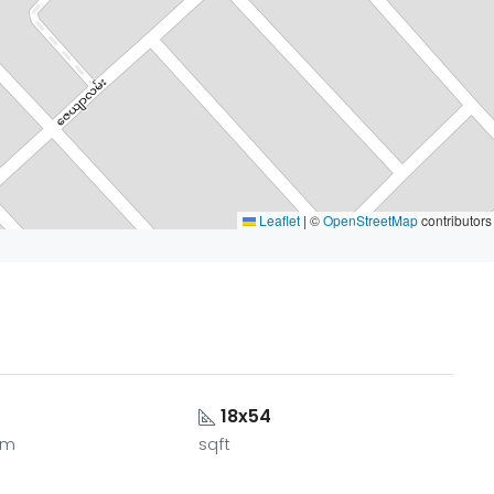
Leaflet
|
©
OpenStreetMap
contributors
18x54
om
sqft