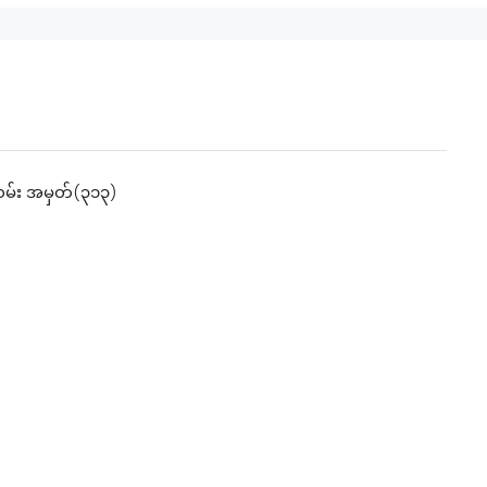
လမ်း အမှတ်(၃၁၃)