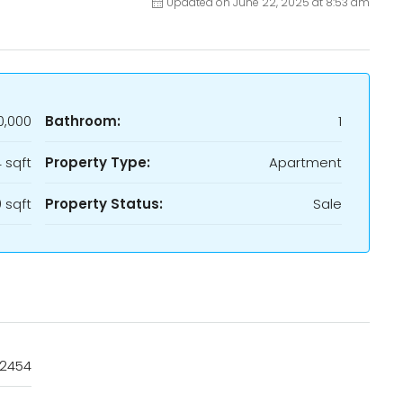
Updated on June 22, 2025 at 8:53 am
0,000
Bathroom:
1
 sqft
Property Type:
Apartment
 sqft
Property Status:
Sale
2454