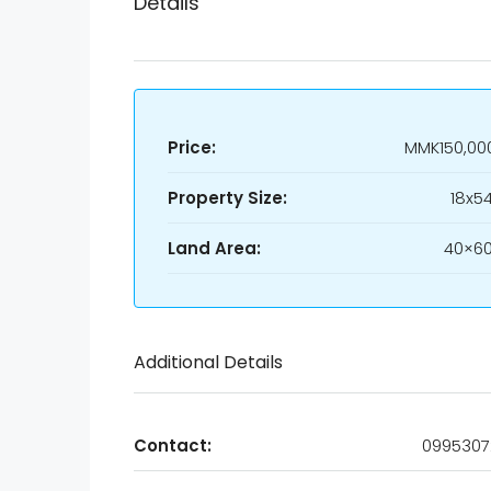
Details
Price:
MMK150,00
Property Size:
18x54
Land Area:
40×60
Additional Details
Contact:
0995307