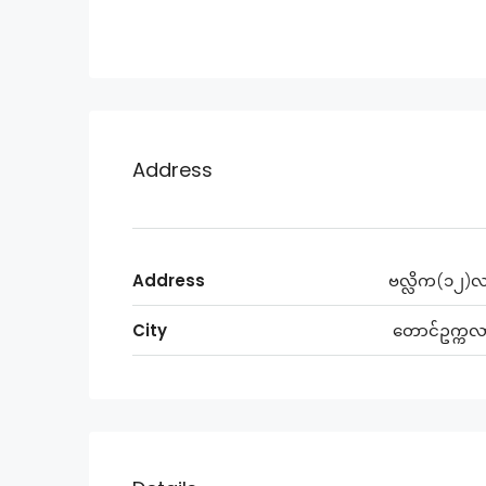
Address
Address
ဗလ္လိက(၁၂)
City
တောင်ဥက္