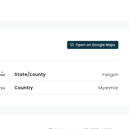
Open on Google Maps
လမ်း
State/county
Yangon
ကလာပ
Country
Myanmar