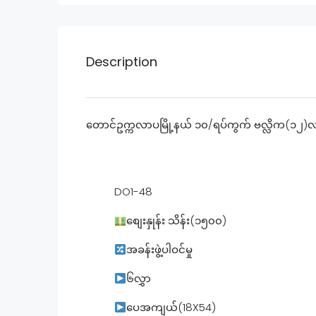
Description
တောင်ဥက္ကလာပမြို့နယ် ၁၀/ရပ်ကွက် ဗလ္လိက(၁၂)
DO1-48
စျေးနှုန်း သိန်း(၁၅၀၀)
အခန်းဖွဲ့ပါဝင်မှု
၆လွှာ
‌ပေအကျယ်(18X54)