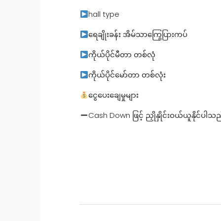
hall type
ရေချိုးခန်း အိမ်သာကြွေပြားကပ်
ကိုယ်ပိုင်မီတာ တစ်လုံ
ကိုယ်ပိုင်မော်တာ တစ်လုံး
ငွေပေးချေမှုများ
Cash Down ဖြင့် ညှိုနှိုင်းဝယ်ယူနိုင်ပါသ