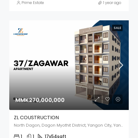
Prime Estate
1 year ago
SALE
MMK270,000,000
ZL COUSTRUCTION
North Dagon, Dagon Myothit District, Yangon City, Yangon, 11451, Myanmar
1
1
17x54
sqft