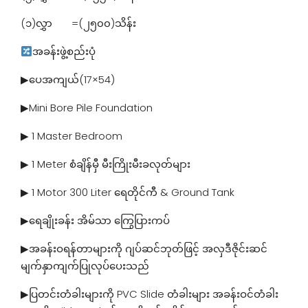
(၁)လွှာ =(၂၅၀၀)သိန်း
အခန်းဖွဲ့စည်းပုံ
▶ပေအကျယ်(17×54)
▶Mini Bore Pile Foundation
▶ 1 Master Bedroom
▶ 1 Meter စံချိန်မှီ မီးကြိုးမီးခလုတ်များ
▶ 1 Motor 300 Liter ‌ရေတိုင်ကီ & Ground Tank
▶ရေချိုးခန်း အိမ်သာ ကြွေပြားကပ်
▶အခန်းဝရန်တာများကို ဂျပ်ဆင်ဘုတ်ဖြင့် အလှဒီဇိုင်းဆင်
မျက်နှာကျက်ပြုလုပ်ပေးသည်
▶ပြတင်းတံခါးများကို PVC Slide တံခါးများ အခန်းဝင်တံခါး