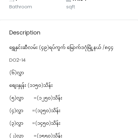
Bathroom
sqft
Description
‌ရွှေနှင်းဆီလမ်း (၄၉)ရပ်ကွက် မြောက်ဒဂုံမြို့နယ် /၈၄၄
DO2-14
(၆)လွှာ
စျေးနှုန်း (၁၁၅၀)သိန်း
(၅)လွှာ =(၁၂၅၀)သိန်း
(၄)လွှာ =(၁၃၅၀)သိန်း
(၃)လွှာ =(၁၄၅၀)သိန်း
(၂)လွှာ =(၁၅၅၀)သိန်း