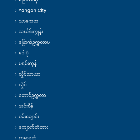
Yangon City
သာကေတ
သင်္ဃန်းကျွန်း
မြောက်ဥက္ကလာပ
ဒေါပုံ
မရမ်းကုန်
လှိုင်သာယာ
လှိုင်
တောင်ဥက္ကလာ
အင်းစိန်
စမ်းချောင်း
ကျောက်တံတား
ကမာရွတ်