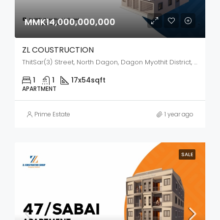
MMK14,000,000,000
ZL COUSTRUCTION
ThitSar(3) Street, North Dagon, Dagon Myothit District, Yangon City, Yangon, 44272, Myanmar
1
1
17x54
sqft
APARTMENT
Prime Estate
1 year ago
SALE