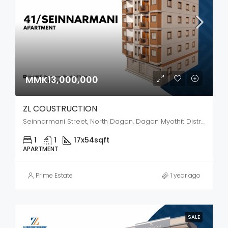
MMK13,000,000
ZL COUSTRUCTION
Seinnarmani Street, North Dagon, Dagon Myothit District, Yangon City, Yangon, 11421, Myanmar
1
1
17x54
sqft
APARTMENT
Prime Estate
1 year ago
SALE