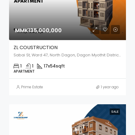
MMK135,000,000
ZL COUSTRUCTION
Sabai St, Ward 47, North Dagon, Dagon Myothit District, Yangon City, Yangon, 44272, Myanmar
1
1
17x54
sqft
APARTMENT
Prime Estate
1 year ago
SALE