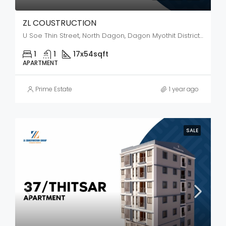
ZL COUSTRUCTION
U Soe Thin Street, North Dagon, Dagon Myothit District, Yangon City, Yangon, 11421, Myanmar
1
1
17x54
sqft
APARTMENT
Prime Estate
1 year ago
SALE