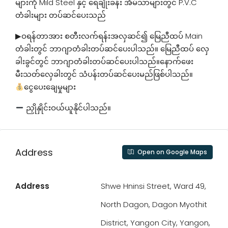
များကို Mild Steel နှင့် ရေချိုးခန်း အိမ်သာများတွင် P.V.C
တံခါးများ တပ်ဆင်ပေးသည်
▶ဝရန်တာအား စတီးလက်ရန်းအလှဆင်၍ မြေညီထပ် Main
တံခါးတွင် ဘာဂျာတံခါးတပ်ဆင်ပေးပါသည်။ မြေညီထပ် လှေ
ခါးခွင်တွင် ဘာဂျာတံခါးတပ်ဆင်ပေးပါသည်။နောက်ဖေး
မီးသတ်လှေခါးတွင် သံပန်းတပ်ဆင်ပေးမည်ဖြစ်ပါသည်။
ငွေပေးချေမှုများ
ညှိုနှိုင်းဝယ်ယူနိုင်ပါသည်။
Address
Open on Google Maps
Address
Shwe Hninsi Street, Ward 49,
North Dagon, Dagon Myothit
District, Yangon City, Yangon,