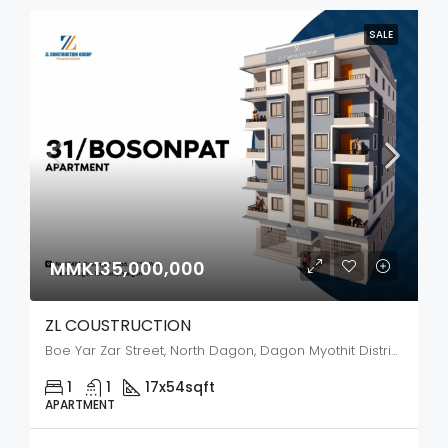
SALE
MMK135,000,000
ZL COUSTRUCTION
Boe Yar Zar Street, North Dagon, Dagon Myothit District, Yangon City, Yangon, 11421, Myanmar
1
1
17x54
sqft
APARTMENT