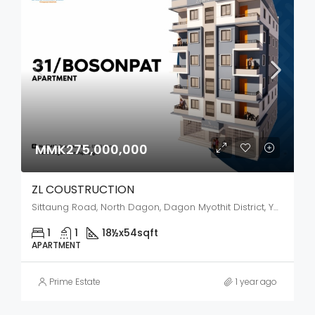
MMK275,000,000
ZL COUSTRUCTION
Sittaung Road, North Dagon, Dagon Myothit District, Yangon City, Yangon, 11090, Myanmar
1
1
18½x54
sqft
APARTMENT
Prime Estate
1 year ago