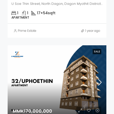
U Soe Thin Street, North Dagon, Dagon Myothit District, Yangon City, Yangon, 11421, Myanmar
1
1
17×54
sqft
APARTMENT
Prime Estate
1 year ago
SALE
MMK170,000,000