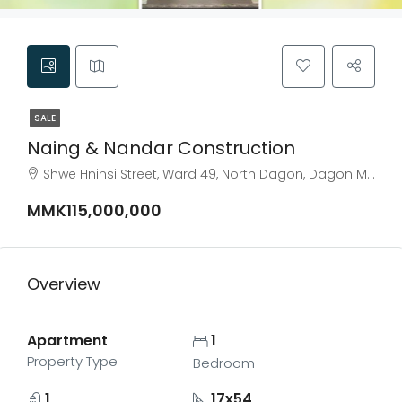
SALE
Naing & Nandar Construction
Shwe Hninsi Street, Ward 49, North Dagon, Dagon Myothit District, Yangon City, Yangon, 44272, Myanmar
MMK115,000,000
Overview
Apartment
1
Property Type
Bedroom
1
17x54