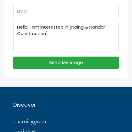
Send Message
Discover
တောင်ဥက္ကလာပ
မြောက်ဒဂုံ