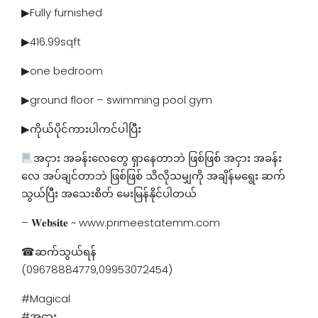
▶Fully furnished
▶416.99sqft
▶one bedroom
▶ground floor – swimming pool gym
▶ကိုယ်ပိုင်ကားပါကင်ပါပြီး
အငှား အခန်းလေတွေ ရှာနေတာဘဲ ဖြစ်ဖြစ် အငှား အခန်း
လေ အပ်ချင်တာဘဲ ဖြစ်ဖြစ် သိလိုသမျှကို အချိန်မရွေး ဆက်
သွယ်ပြီး အသေးစိတ် မေးမြန်နိုင်ပါတယ်
– 𝐖𝐞𝐛𝐬𝐢𝐭𝐞 ~ www.primeestatemm.com
☎ဆက်သွယ်ရန်
(09678884779,09953072454)
#Magical
#အငှား