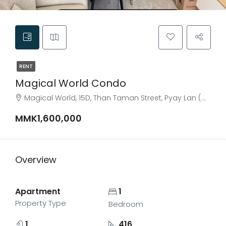
RENT
Magical World Condo
Magical World, 15D, Than Taman Street, Pyay Lan (West) Ward, Dagon, Kyauktada District, Yangon, 11191, Myanmar
MMK1,600,000
Overview
Apartment
1
Property Type
Bedroom
1
416