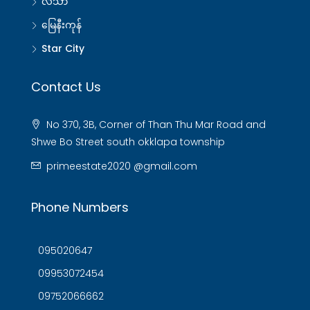
လသာ
မြေနီးကုန်
Star City
Contact Us
No 370, 3B, Corner of Than Thu Mar Road and
Shwe Bo Street south okklapa township
primeestate2020 @gmail.com
Phone Numbers
095020647
09953072454
09752066662