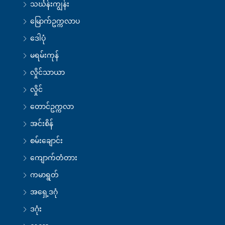
သင်္ဃန်းကျွန်း
မြောက်ဥက္ကလာပ
ဒေါပုံ
မရမ်းကုန်
လှိုင်သာယာ
လှိုင်
တောင်ဥက္ကလာ
အင်းစိန်
စမ်းချောင်း
ကျောက်တံတား
ကမာရွတ်
အရှေ့ဒဂုံ
ဒဂုံး