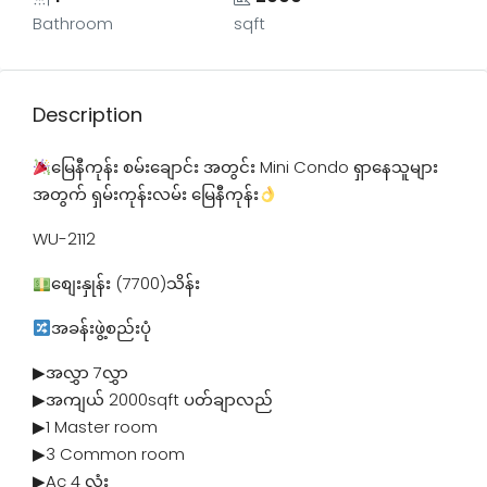
Bathroom
sqft
Description
မြေနီကုန်း စမ်းချောင်း အတွင်း Mini Condo ရှာနေသူများ
အတွက် ရှမ်းကုန်းလမ်း မြေနီကုန်း
WU-2112
စျေးနှုန်း (7700)သိန်း
အခန်းဖွဲ့စည်းပုံ
▶အလွှာ 7လွှာ
▶အကျယ် 2000sqft ပတ်ချာလည်
▶1 Master room
▶3 Common room
▶Ac 4 လုံး