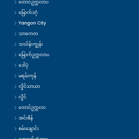
တောင်ဥက္ကလာပ
မြောက်ဒဂုံ
Yangon City
သာကေတ
သင်္ဃန်းကျွန်း
မြောက်ဥက္ကလာပ
ဒေါပုံ
မရမ်းကုန်
လှိုင်သာယာ
လှိုင်
တောင်ဥက္ကလာ
အင်းစိန်
စမ်းချောင်း