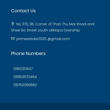
Contact Us
No 370, 3B, Corner of Than Thu Mar Road and
Shwe Bo Street south okklapa township
primeestate2020 @gmail.com
Phone Numbers
095020647
09953072454
09752066662