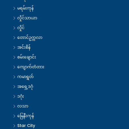
မရမ်းကုန်
လှိုင်သာယာ
လှိုင်
တောင်ဥက္ကလာ
အင်းစိန်
စမ်းချောင်း
ကျောက်တံတား
ကမာရွတ်
အရှေ့ဒဂုံ
ဒဂုံး
လသာ
မြေနီးကုန်
Star City