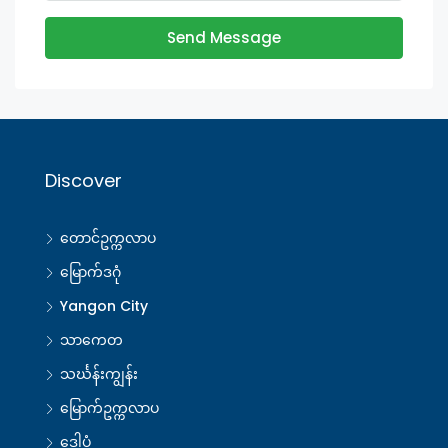
Send Message
Discover
တောင်ဥက္ကလာပ
မြောက်ဒဂုံ
Yangon City
သာကေတ
သင်္ဃန်းကျွန်း
မြောက်ဥက္ကလာပ
ဒေါပုံ