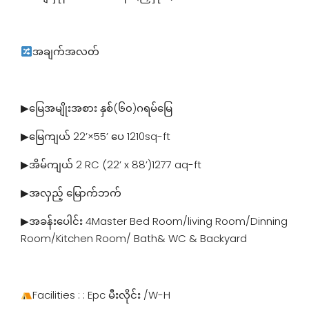
အချက်အလတ်
▶မြေအမျိုးအစား နှစ်(၆၀)ဂရမ်မြေ
▶မြေကျယ် 22’×55’ ပေ 1210sq-ft
▶အိမ်ကျယ် 2 RC (22’ x 88’)1277 aq-ft
▶အလှည့် မြောက်ဘက်
▶အခန်းပေါင်း 4Master Bed Room/living Room/Dinning
Room/Kitchen Room/ Bath& WC & Backyard
Facilities : : Epc မီးလိုင်း /W-H