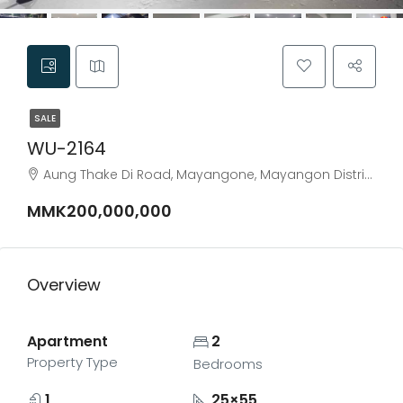
SALE
WU-2164
Aung Thake Di Road, Mayangone, Mayangon District, Yangon City, Yangon, 11682, Myanmar
MMK200,000,000
Overview
Apartment
2
Property Type
Bedrooms
1
25×55