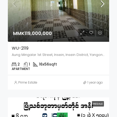
MMK119,000,000
WU-2119
Aung Mingalar 1st Street, Insein, Insein District, Yangon City, Yangon, 11111, Myanmar
2
1
16x56
sqft
APARTMENT
Prime Estate
1 year ago
RESALE