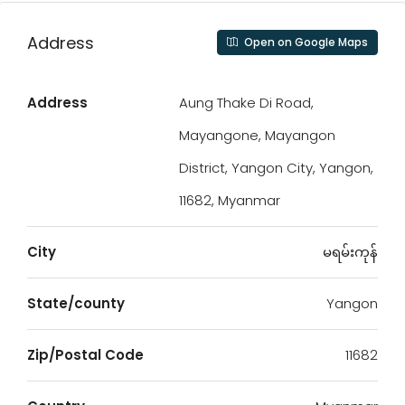
Address
Open on Google Maps
Address
Aung Thake Di Road,
Mayangone, Mayangon
District, Yangon City, Yangon,
11682, Myanmar
City
မရမ်းကုန်
State/county
Yangon
Zip/Postal Code
11682