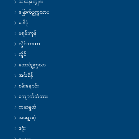
သင်္ဃန်းကျွန်း
မြောက်ဥက္ကလာပ
ဒေါပုံ
မရမ်းကုန်
လှိုင်သာယာ
လှိုင်
တောင်ဥက္ကလာ
အင်းစိန်
စမ်းချောင်း
ကျောက်တံတား
ကမာရွတ်
အရှေ့ဒဂုံ
ဒဂုံး
လသာ