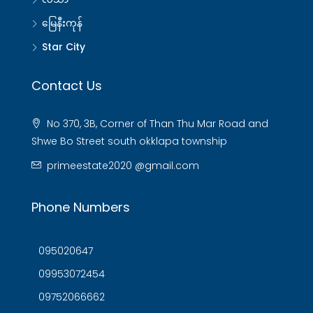
မြေနီးကုန်
Star City
Contact Us
No 370, 3B, Corner of Than Thu Mar Road and
Shwe Bo Street south okklapa township
primeestate2020 @gmail.com
Phone Numbers
095020647
09953072454
09752066662