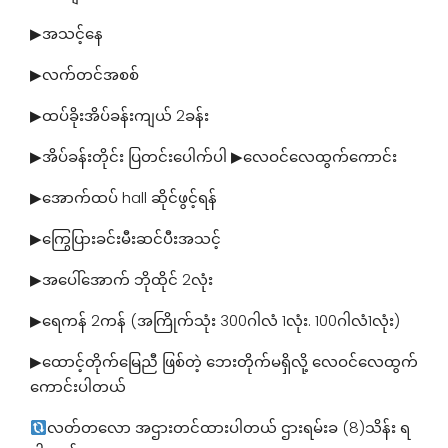
▶အသင့်နေ
▶လက်တင်အစစ်
▶ထပ်ခိုးအိပ်ခန်းကျယ် 2ခန်း
▶အိပ်ခန်းတိုင်း ပြတင်းပေါက်ပါ ▶လေဝင်လေထွက်ကောင်း
▶အောက်ထပ်‌ hall ဆိုင်ဖွင့်ရန်
▶ကြွေပြားခင်းမီးဆင်ပီးအသင့်
▶အပေါ်အောက် ဘိုထိုင် 2လုံး
▶ရေကန် 2ကန် (အကြိုက်သုံး 300ဂါလံ 1လုံး. 100ဂါလံ1လုံး)
▶ထောင့်တိုက်မြေညီ ဖြစ်တဲ့ ဘေးတိုက်မရှိလို့ လေဝင်လေထွက်​
ကောင်းပါတယ်
လတ်တလော အဌားတင်ထားပါတယ် ဌားရမ်းခ (8)သိန်း ရ