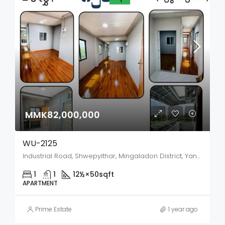
MMK82,000,000
WU-2125
Industrial Road, Shwepyithar, Mingaladon District, Yangon City, Yangon, 11411, Myanmar
1
1
12½×50
sqft
APARTMENT
Prime Estate
1 year ago