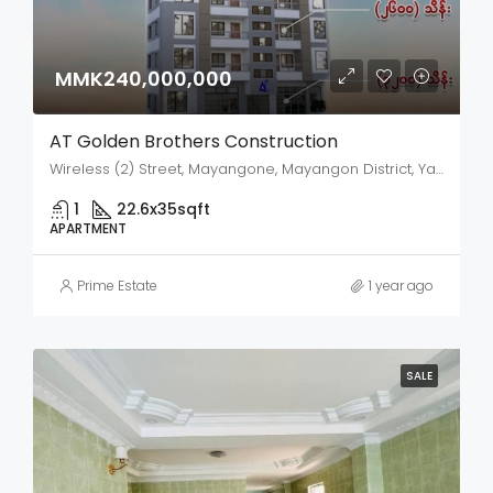
MMK240,000,000
AT Golden Brothers Construction
Wireless (2) Street, Mayangone, Mayangon District, Yangon City, Yangon, 11062, Myanmar
1
22.6x35
sqft
APARTMENT
Prime Estate
1 year ago
SALE