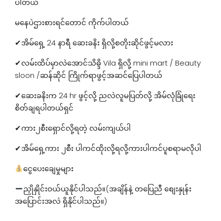
ပါတယ်
မနေပဲဌားစားရင်တောင် ကိုက်ပါတယ်
✔အိမ်ရှေ့ 24 နာရီ ဆေးခနိး ရှိလို့စတိုးဆိုင်ဖွင့်မလား
✔လမ်းထိပ်မှာလဲအောင်သိဓ္ဒိ Vila ရှိလို့ mini mart / Beauty
sloon /ဆန်ဆိုင် ကြိုက်ရာဖွင့်အဆင်ပြေပါတယ်
✔ဆေးခနိးက 24 hr ဖွင့်လို့ ညလဲလူမပြတ်လို့ အိမ်လုံခြုံရေး
စိတ်ချရပါတယ်ရှင်
✔ကား၂စီးရှောင်လို့ရတဲ့ လမ်းကျယ်ပါ
✔အိမ်ရှေ့ကား ၂စီး ပါကင်ထိုးလို့ရလို့ကားပါကင်ပူစရာမလိုပါ
ငွေပေးချေမှုများ
ညှိုနှိုင်းဝယ်ယူနိုင်ပါသည်။(အချိန်နဲ့ တပြေညီ စျေးနှုန်း
အပြောင်းအလဲ ရှိနိုင်ပါသည်။)