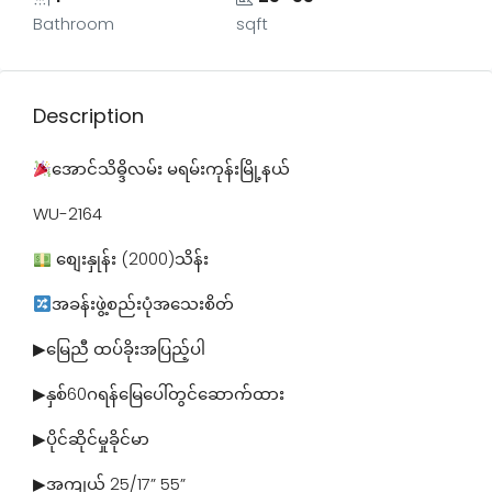
Bathroom
sqft
Description
အောင်သိဓ္ဒိလမ်း မရမ်းကုန်းမြို့နယ်
WU-2164
စျေးနှုန်း (2000)သိန်း
အခန်းဖွဲ့စည်းပုံအသေးစိတ်
▶မြေညီ ထပ်ခိုးအပြည့်ပါ
▶နှစ်60ဂရန်မြေပေါ်တွင်ဆောက်ထား
▶ပိုင်ဆိုင်မှုခိုင်မာ
▶အကျယ် 25/17” 55”