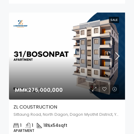
SALE
MMK275,000,000
ZL COUSTRUCTION
Sittaung Road, North Dagon, Dagon Myothit District, Yangon City, Yangon, 11090, Myanmar
1
1
18½x54
sqft
APARTMENT