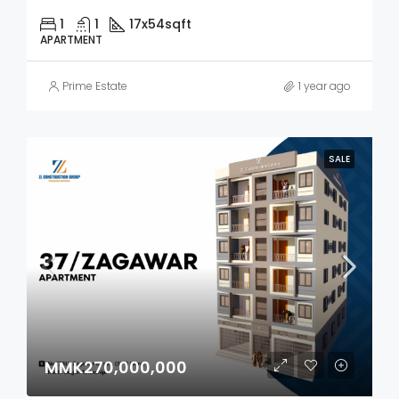
1
1
17x54
sqft
APARTMENT
Prime Estate
1 year ago
SALE
MMK270,000,000