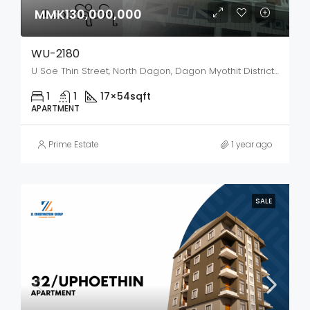
MMK130,000,000
WU-2180
U Soe Thin Street, North Dagon, Dagon Myothit District, Yangon City, Yangon, 11421, Myanmar
1
1
17×54
sqft
APARTMENT
Prime Estate
1 year ago
SALE