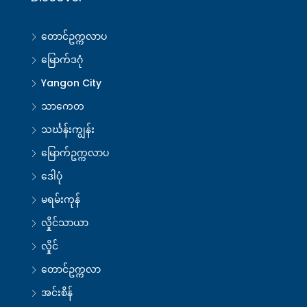
တောင်ဥက္ကလာပ
မြောက်ဒဂုံ
Yangon City
သာကေတ
သင်္ဃန်းကျွန်း
မြောက်ဥက္ကလာပ
ဒေါပုံ
မရမ်းကုန်
လှိုင်သာယာ
လှိုင်
တောင်ဥက္ကလာ
အင်းစိန်