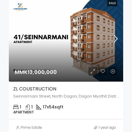
SALE
MMK13,000,000
ZL COUSTRUCTION
Seinnarmani Street, North Dagon, Dagon Myothit District, Yangon City, Yangon, 11421, Myanmar
1
1
17x54
sqft
APARTMENT
Prime Estate
1 year ago