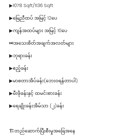
▶1078 Sqft/1136 Sqft
▶မြေညီထပ် အမြင့် 12ပေ
▶ကျန်အထပ်များ အမြင့် 10ပေ
⏭အသေးစိတ်အချက်အလတ်များ
▶ဘုရားခန်း
▶ဧည့်ခန်း
▶မာစတာအိပ်ခန်း(ဘေးဝရန်တာပါ)
▶မီးဖိုခန်းနှင့် ထမင်းစားခန်း
▶ရေချိုးခန်းအိမ်သာ (၂)ခန်း
🏗တည်ဆောက်ပြီးစီးမှုအခြေအနေ