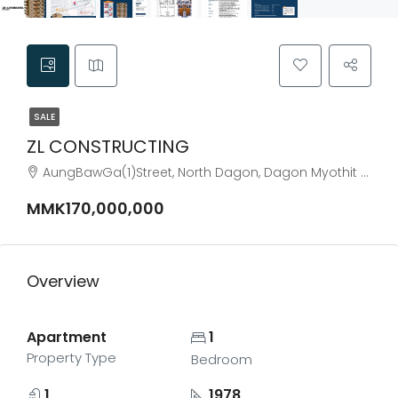
SALE
ZL CONSTRUCTING
AungBawGa(1)Street, North Dagon, Dagon Myothit District, Yangon City, Yangon, 11090, Myanmar
MMK170,000,000
Overview
Apartment
1
Property Type
Bedroom
1
1978