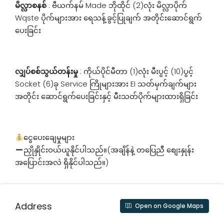
မိလ္လာစနစ်
: ဗီယက်နမ် Made ဘိုထိုင် (2)လုံး မိလ္လာပိုက်
Wqste ပိုက်များအား ရေသန့်ခွင့်ပြုချက် အတိုင်းဆောင်ရွက်
ပေးခြင်း
လျှပ်စစ်သွယ်တန်းမှု
: ကိုယ်ပိုင်မီတာ (1)လုံး မီးပွင့် (10)ပွင့်
Socket (6)ခု Service ကြိုများအား EI သတ်မှက်ချက်များ
အတိုင်း ဆောင်ရွက်ပေးခြင်းနှင့် မီးသတ်ပိုက်များထားရှိခြင်း
ငွေပေးချေမှုများ
ညှိုနှိုင်းဝယ်ယူနိုင်ပါသည်။(အချိန်နဲ့ တပြေညီ စျေးနှုန်း
အပြောင်းအလဲ ရှိနိုင်ပါသည်။)
Address
Open on Google Maps