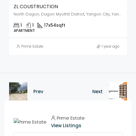
ZL COUSTRUCTION
North Dagon, Dagon Myothit District, Yangon City, Yangon, 11451, Myanmar
1
1
17x54
sqft
APARTMENT
Prime Estate
1 year ago
Prev
Next
Prime Estate
View Listings