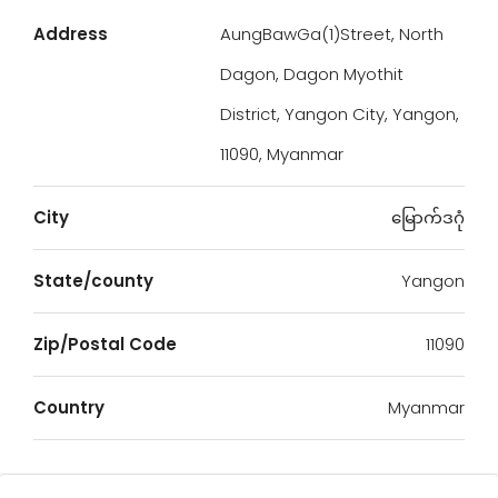
Address
AungBawGa(1)Street, North
Dagon, Dagon Myothit
District, Yangon City, Yangon,
11090, Myanmar
City
မြောက်ဒဂုံ
State/county
Yangon
Zip/Postal Code
11090
Country
Myanmar