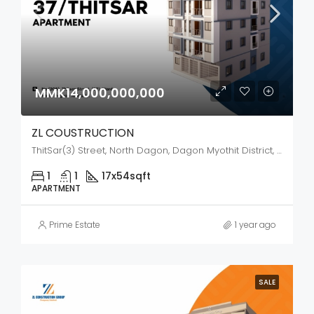
MMK14,000,000,000
ZL COUSTRUCTION
ThitSar(3) Street, North Dagon, Dagon Myothit District, Yangon City, Yangon, 44272, Myanmar
1
1
17x54
sqft
APARTMENT
Prime Estate
1 year ago
SALE