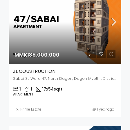
MMK135,000,000
ZL COUSTRUCTION
Sabai St, Ward 47, North Dagon, Dagon Myothit District, Yangon City, Yangon, 44272, Myanmar
1
1
17x54
sqft
APARTMENT
Prime Estate
1 year ago