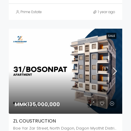
Prime Estate
1 year ago
SALE
MMK135,000,000
ZL COUSTRUCTION
Boe Yar Zar Street, North Dagon, Dagon Myothit District, Yangon City, Yangon, 11421, Myanmar