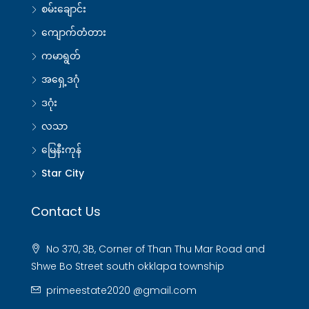
စမ်းချောင်း
ကျောက်တံတား
ကမာရွတ်
အရှေ့ဒဂုံ
ဒဂုံး
လသာ
မြေနီးကုန်
Star City
Contact Us
No 370, 3B, Corner of Than Thu Mar Road and
Shwe Bo Street south okklapa township
primeestate2020 @gmail.com