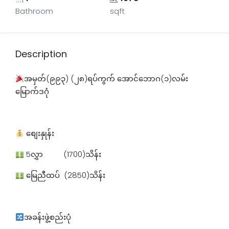
Bathroom
sqft
Description
အမှတ်(၉၉၃) (၂၈)ရပ်ကွက် အောင်ဘောဂ(၁)လမ်း
မြောက်ဒဂုံ
စျေးနှုန်း
5လွှာ (1700)သိန်း
မြေညီထပ် (2850)သိန်း
အခန်းဖွဲ့စည်းပုံ