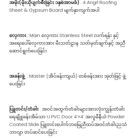
အမိုး(မိုးယိုပျက်စီးခြင်း ၁နှစ်အာမခံ)
: 4 Angrl Roofing
Sheet & Gypsum Board မျက်နှာကျက်အပါ
လှေကား
: Main လှေကား Stainless Steel လက်ရန်း နှင့်
အရေးပေါ်လှေကားအား မီးသတ်ဠာန သတ်မှတ်ချက်နှင့် အညီ
ဆောင်ရွက်ပေးခြင်း
အခန်းဖွဲ့
: Master (အိပ်ခန်းကျယ်) တစ်ခန်းအား အုတ်ဖြင့် ဖွဲ့
ပေးခြင်း
ပြူတင်း/တံခါး
: အဝင်အထွက်တံခါးများအားလုံးကျွန်းတံခါး
ရေချိုူခန်းအိမ်သာ U PVC Door 4’×4’ အလူမီနီယံ Powder
Coated Slide ပြူတင်းပေါက်ဘမြေညီထပ်အဝင်တံခါးညသံ
ဘာဂျာ တပ်ဆင်ပေးခြင်း