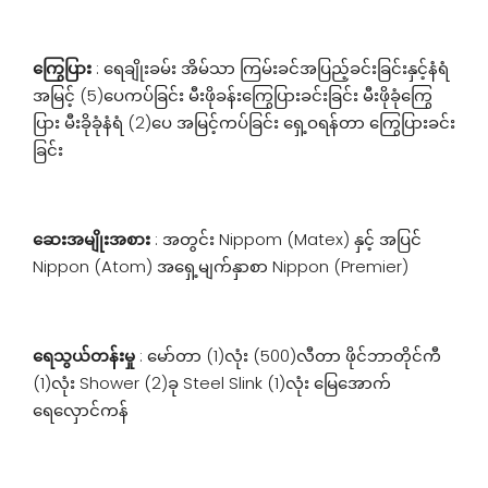
ကြွေပြား
: ရေချိုးခမ်း အိမ်သာ ကြမ်းခင်အပြည့်ခင်းခြင်းနှင့်နံရံ
အမြင့် (5)ပေကပ်ခြင်း မီးဖိုခန်းကြွေပြားခင်းခြင်း မီးဖိုခုံကြွေ
ပြား မီးခိုခုံနံရံ (2)ပေ အမြင့်ကပ်ခြင်း ရှေ့ဝရန်တာ ကြွေပြားခင်း
ခြင်း
ဆေးအမျိုးအစား
: အတွင်း Nippom (Matex) နှင့် အပြင်
Nippon (Atom) အရှေ့မျက်နှာစာ Nippon (Premier)
ရေသွယ်တန်းမှု
: မော်တာ (1)လုံး (500)လီတာ ဖိုင်ဘာတိုင်ကီ
(1)လုံး Shower (2)ခု Steel Slink (1)လုံး မြေအောက်
ရေလှောင်ကန်