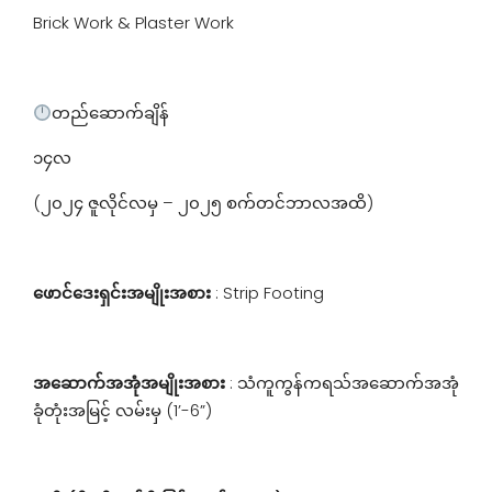
Brick Work & Plaster Work
တည်ဆောက်ချိန်
၁၄လ
(၂၀၂၄ ဇူလိုင်လမှ – ၂၀၂၅ စက်တင်ဘာလအထိ)
ဖောင်ဒေးရှင်းအမျိုးအစား
: Strip Footing
အဆောက်အအုံအမျိုးအစား
: သံကူကွန်ကရသ်အဆောက်အအုံ
ခုံတုံးအမြင့် လမ်းမှ (1’-6”)