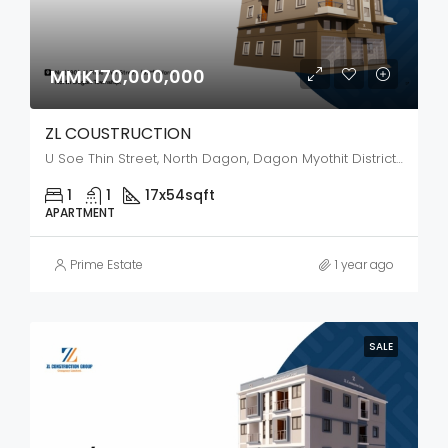
MMK170,000,000
ZL COUSTRUCTION
U Soe Thin Street, North Dagon, Dagon Myothit District, Yangon City, Yangon, 11421, Myanmar
1
1
17x54
sqft
APARTMENT
Prime Estate
1 year ago
SALE