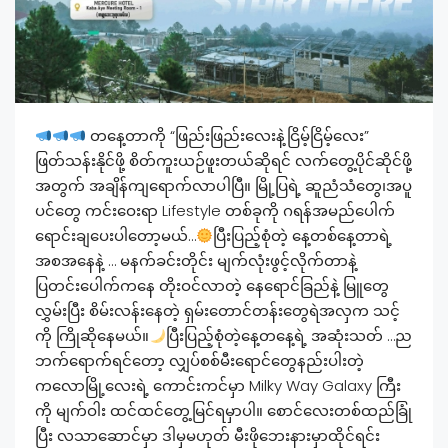
တနေ့တာကို “ဖြည်းဖြည်းလေးနဲ့ငြိမ့်ငြိမ့်လေး”
ဖြတ်သန်းနိုင်ဖို့ စိတ်ကူးယဉ်ဖူးတယ်ဆိုရင် လက်တွေ့ပိုင်ဆိုင်ဖို့
အတွက် အချိန်ကျရောက်လာပါပြီ။ မြို့ပြရဲ့ ဆူညံသံတွေ၊အပူ
ပင်တွေ ကင်းဝေးရာ Lifestyle တစ်ခုကို ဂရန်အမည်ပေါက်
ရောင်းချပေးပါတော့မယ်…
ပြီးပြည့်စုံတဲ့ နေ့တစ်နေ့တာရဲ့
အစအနေနဲ့ … မနက်ခင်းတိုင်း မျက်လုံးဖွင့်လိုက်တာနဲ့
ပြတင်းပေါက်ကနေ တိုးဝင်လာတဲ့ နေရောင်ခြည်နဲ့ မြူတွေ
လွှမ်းပြီး စိမ်းလန်းနေတဲ့ ရှမ်းတောင်တန်းတွေရဲအလှက သင့်
ကို ကြိုဆိုနေမယ်။
ပြီးပြည့်စုံတဲ့နေ့တနေ့ရဲ့ အဆုံးသတ် …ည
ဘက်ရောက်ရင်တော့ လျှပ်စစ်မီးရောင်တွေနည်းပါးတဲ့
ကလောမြို့လေးရဲ့ ကောင်းကင်မှာ Milky Way Galaxy ကြီး
ကို မျက်ဝါး ထင်ထင်တွေ့မြင်ရမှာပါ။ စောင်လေးတစ်ထည်ခြုံ
ပြီး လသာဆောင်မှာ ဒါမှမဟုတ် မီးဖိုဘေးနားမှာထိုင်ရင်း