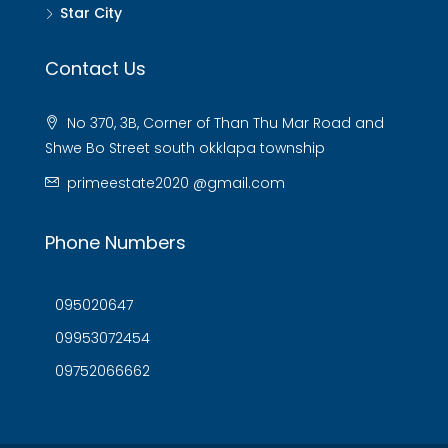
Star City
Contact Us
No 370, 3B, Corner of Than Thu Mar Road and
Shwe Bo Street south okklapa township
primeestate2020 @gmail.com
Phone Numbers
095020647
09953072454
09752066662