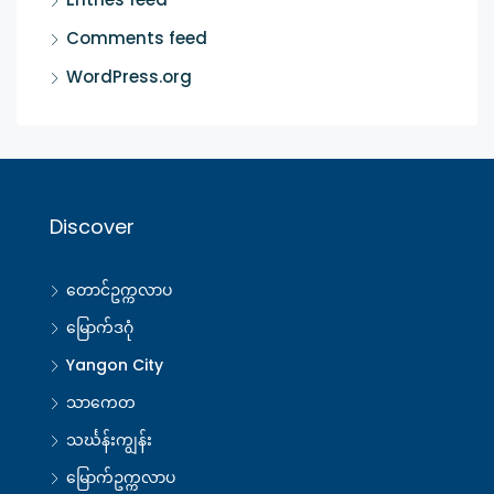
Comments feed
WordPress.org
Discover
တောင်ဥက္ကလာပ
မြောက်ဒဂုံ
Yangon City
သာကေတ
သင်္ဃန်းကျွန်း
မြောက်ဥက္ကလာပ