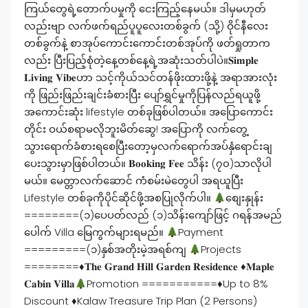
ကြယ်တွေရဲ့တောက်ပမှုကို ငေးကြည့်နေမယ်။ ဒါမှမဟုတ်
လည်းဗျာ လက်ဖက်ရည်ပူပူလေးတစ်ခွက် (သို့) ဝိုင်နီလေး
တစ်ခွက်နဲ့ စာအုပ်ကောင်းကောင်းတစ်အုပ်ကို ဖတ်ရှုတာက
လည်း ပြီးပြည့်စုံတဲ့နေ့တစ်နေ့ရဲ့အဆုံးသတ်ပါပဲ။𝐒𝐢𝐦𝐩𝐥𝐞
𝐋𝐢𝐯𝐢𝐧𝐠 𝐕𝐢𝐛𝐞ဟာ သင့်ကိုယ်သင်တန်ဖိုးထားဖို့နဲ့ အရာအားလုံး
ကို ဖြည်းဖြည်းချင်းခံစားပြီး ပျော်ရွှင်မှုကိုပြန်လည်ရယူဖို့
အကောင်းဆုံး lifestyle တစ်ခုဖြစ်ပါတယ်။ အပြောကောင်း
တိုင်း ဝယ်စရာမလိုဘူးမိတ်ဆွေ! အပြောကို လက်တွေ့
သွားရောက်ခံစားရစေပြီးတော့မှလက်ရောက်အပ်နှံရောင်းချ
ပေးသွားမှာဖြစ်ပါတယ်။ 𝐁𝐨𝐨𝐤𝐢𝐧𝐠 𝐅𝐞𝐞 သိန်း (၇၀)သာလိုပါ
မယ်။ မေတ္တာလက်ဆောင် ကံစမ်းမဲတွေပါ အရယူပြီး
Lifestyle တစ်ခုကိုပိုင်ဆိုင်ဖို့အစပြုလိုက်ပါ။
စျေးနှုန်း
========(၁)ပေပတ်လည် (၁)သိန်းကျော်ဖြင့် ဂရန်အမည်
ပေါက် Villa မြေကွက်များရမည်။
Payment
=========(၁)နှစ်အတိုးမဲ့အရစ်ကျ
Projects
========
♦️
𝐓𝐡𝐞 𝐆𝐫𝐚𝐧𝐝 𝐇𝐢𝐥𝐥 𝐆𝐚𝐫𝐝𝐞𝐧 𝐑𝐞𝐬𝐢𝐝𝐞𝐧𝐜𝐞
♦️
𝐌𝐚𝐩𝐥𝐞
𝐂𝐚𝐛𝐢𝐧 𝐕𝐢𝐥𝐥𝐚
Promotion ===========
♦️
Up to 8%
Discount
♦️
Kalaw Treasure Trip Plan (2 Persons)