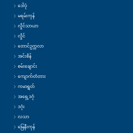
ဒေါပုံ
မရမ်းကုန်
လှိုင်သာယာ
လှိုင်
တောင်ဥက္ကလာ
အင်းစိန်
စမ်းချောင်း
ကျောက်တံတား
ကမာရွတ်
အရှေ့ဒဂုံ
ဒဂုံး
လသာ
မြေနီးကုန်