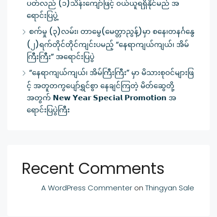
ပတ်လည် (၁)သိန်းကျော်ဖြင့် ၀ယ်ယူရရှိနိုင်မည် အ
ရောင်းပြပွဲ့
စက်မှု (၃)လမ်း၊ တာမွေ(မေတ္တာညွန့်)မှာ စနေ၊တနင်္ဂနွေ
(၂)ရက်တိုင်တိုင်ကျင်းပမည့် “နေရာကျယ်ကျယ်၊ အိမ်
ကြီးကြီး” အရောင်းပြပွဲ
“နေရာကျယ်ကျယ်၊ အိမ်ကြီးကြီး” မှာ မိသားစုဝင်များဖြ
င့် အတူတကွပျော်ရွှင်စွာ နေချင်ကြတဲ့ မိတ်ဆွေတို့
အတွက် 𝗡𝗲𝘄 𝗬𝗲𝗮𝗿 𝗦𝗽𝗲𝗰𝗶𝗮𝗹 𝗣𝗿𝗼𝗺𝗼𝘁𝗶𝗼𝗻 အ
ရောင်းပြပွဲကြီး
Recent Comments
A WordPress Commenter
on
Thingyan Sale