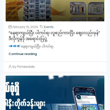
February 10, 2026
Events
“နေရာကျယ်ပြီး ပါကင်ရ၊ လူစည်ကားပြီး ဈေးလည်းမှန်”
ဒီလိုကွန်ဒို အရောင်းပြပွဲ့
"နေရာကျယ်ပြီး ပါကင်ရ၊...
Continue reading
by Primeestate