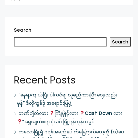
Search
Search
Recent Posts
“နေရာကျယ်ပြီး ပါကင်ရ၊ လူစည်ကားပြီး ဈေးလည်း
မှန်” ဒီလိုကွန်ဒို အရောင်းပြပွဲ့
ဘဏ်ချိတ်လား
ကြိုပွိုင့်လား
Cash Down လား
” ရွေးချယ်စရာစုံလင် မြို့ရန်ကုန်တခွင်
ကလောမြို့ရှိ ဂရန်အမည်ပေါက်မြေကွက်တွေကို (၁)ပေ