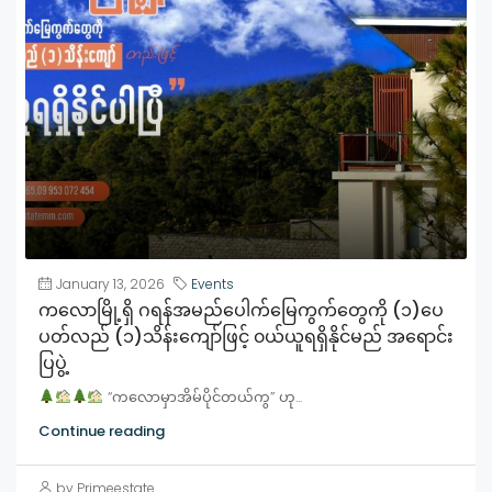
January 13, 2026
Events
ကလောမြို့ရှိ ဂရန်အမည်ပေါက်မြေကွက်တွေကို (၁)ပေ
ပတ်လည် (၁)သိန်းကျော်ဖြင့် ၀ယ်ယူရရှိနိုင်မည် အရောင်း
ပြပွဲ့
“ကလောမှာအိမ်ပိုင်တယ်ကွ” ဟု...
Continue reading
by Primeestate