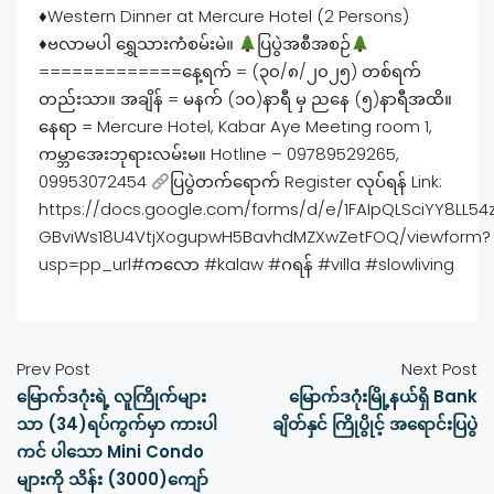
♦️
Western Dinner at Mercure Hotel (2 Persons)
♦️
ဗလာမပါ ရွှေသားကံစမ်းမဲ။
ပြပွဲအစီအစဉ်
=============နေ့ရက် = (၃၀/၈/၂၀၂၅) တစ်ရက်
တည်းသာ။ အချိန် = မနက် (၁၀)နာရီ မှ ညနေ (၅)နာရီအထိ။
နေရာ = Mercure Hotel, Kabar Aye Meeting room 1,
ကမ္ဘာအေးဘုရားလမ်းမ။ Hotline – 09789529265,
09953072454
ပြပွဲတက်ရောက် Register လုပ်ရန် Link:
https://docs.google.com/forms/d/e/1FAIpQLSciYY8LL54
GBviWs18U4VtjXogupwH5BavhdMZXwZetFOQ/viewform?
usp=pp_url#ကလော #kalaw #ဂရန် #villa #slowliving
Prev Post
Next Post
မြောက်ဒဂုံးရဲ့ လူကြိုက်များ
မြောက်ဒဂုံးမြို့နယ်ရှိ Bank
သာ (34)ရပ်ကွက်မှာ ကားပါ
ချိတ်နှင် ကြိုပွိုင့် အရောင်းပြပွဲ
ကင် ပါသော Mini Condo
များကို သိန်း (3000)ကျော်