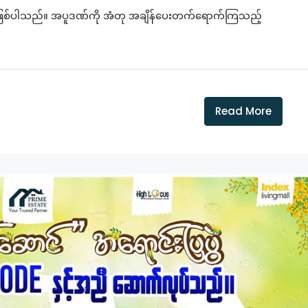
ားဖြစ်ပါသည်။ အပူဒဏ်ကို အံတု အချိန်ပေးတက်ရောက်ကြသည့်
Read More