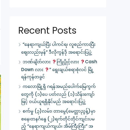
Recent Posts
“နေရာကျယ်ပြီး ပါကင်ရ၊ လူစည်ကားပြီး
ဈေးလည်းမှန်” ဒီလိုကွန်ဒို အရောင်းပြပွဲ့
ဘဏ်ချိတ်လား
ကြိုပွိုင့်လား
Cash
Down လား
” ရွေးချယ်စရာစုံလင် မြို့
ရန်ကုန်တခွင်
ကလောမြို့ရှိ ဂရန်အမည်ပေါက်မြေကွက်
တွေကို (၁)ပေ ပတ်လည် (၁)သိန်းကျော်
ဖြင့် ၀ယ်ယူရရှိနိုင်မည် အရောင်းပြပွဲ့
စက်မှု (၃)လမ်း၊ တာမွေ(မေတ္တာညွန့်)မှာ
စနေ၊တနင်္ဂနွေ (၂)ရက်တိုင်တိုင်ကျင်းပမ
ည့် “နေရာကျယ်ကျယ်၊ အိမ်ကြီးကြီး” အ