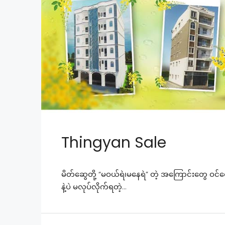
Thingyan Sale
မိတ်ဆွေတို့ “မဝယ်ရဲ၊မနေရဲ” တဲ့ အကြောင်းတွေ ဝင်ရ
နဲ့ပဲ မလုပ်လိုက်ရတဲ့...