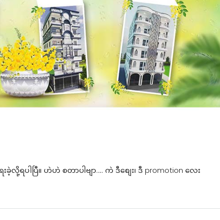
ေးခဲ့လို့ရပါပြီ။ ဟဲဟဲ စတာပါဗျာ….. ကဲ ဒီစျေး၊ ဒီ promotion လေး