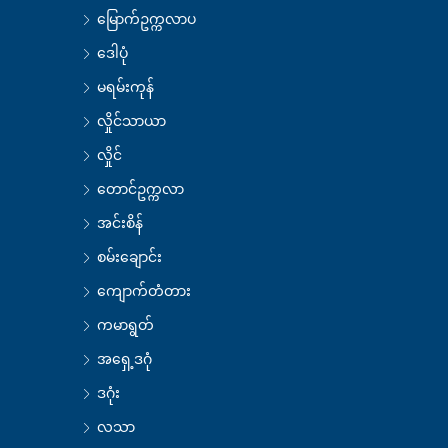
မြောက်ဥက္ကလာပ
ဒေါပုံ
မရမ်းကုန်
လှိုင်သာယာ
လှိုင်
တောင်ဥက္ကလာ
အင်းစိန်
စမ်းချောင်း
ကျောက်တံတား
ကမာရွတ်
အရှေ့ဒဂုံ
ဒဂုံး
လသာ