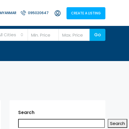
MYANMAR
095020647
CREATE A LISTING
ll Cities
Go
Search
Search