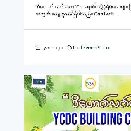
“ပိတောက်လက်ဆောင်” အရောင်းပြပွဲပုံရိပ်လေးမျ
အတွက် ကျေးဇူးတင်ရှိပါသည်။ 𝗖𝗼𝗻𝘁𝗮𝗰𝘁 -...
1 year ago
Post Event Photo