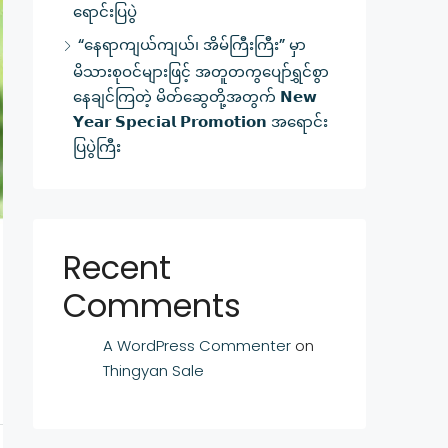
ရောင်းပြပွဲ
“နေရာကျယ်ကျယ်၊ အိမ်ကြီးကြီး” မှာ
မိသားစုဝင်များဖြင့် အတူတကွပျော်ရွှင်စွာ
နေချင်ကြတဲ့ မိတ်ဆွေတို့အတွက် 𝗡𝗲𝘄
𝗬𝗲𝗮𝗿 𝗦𝗽𝗲𝗰𝗶𝗮𝗹 𝗣𝗿𝗼𝗺𝗼𝘁𝗶𝗼𝗻 အရောင်း
ပြပွဲကြီး
Recent
Comments
A WordPress Commenter
on
Thingyan Sale