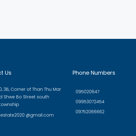
t Us
Phone Numbers
, 3B, Corner of Than Thu Mar
095020647
 Shwe Bo Street south
09953072454
township
09752066662
eestate2020 @gmail.com