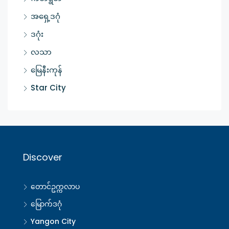
အရှေ့ဒဂုံ
ဒဂုံး
လသာ
မြေနီးကုန်
Star City
Discover
တောင်ဥက္ကလာပ
မြောက်ဒဂုံ
Yangon City