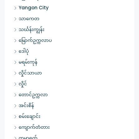
Yangon City
သာကေတ
သင်္ဃန်းကျွန်း
မြောက်ဥက္ကလာပ
ဒေါပုံ
မရမ်းကုန်
လှိုင်သာယာ
လှိုင်
တောင်ဥက္ကလာ
အင်းစိန်
စမ်းချောင်း
ကျောက်တံတား
ကမာရွတ်