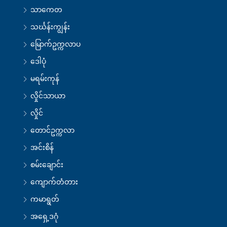
သာကေတ
သင်္ဃန်းကျွန်း
မြောက်ဥက္ကလာပ
ဒေါပုံ
မရမ်းကုန်
လှိုင်သာယာ
လှိုင်
တောင်ဥက္ကလာ
အင်းစိန်
စမ်းချောင်း
ကျောက်တံတား
ကမာရွတ်
အရှေ့ဒဂုံ