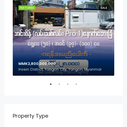
SALE
FEATURED
SALE
FEA
MMK2,800,000,000
MMK
Inya Lake, Mayangon District, Yangon City, Yangon, Myanmar
Insein District, Yangon City, Yangon, Myanmar
(၃၅
Property Type