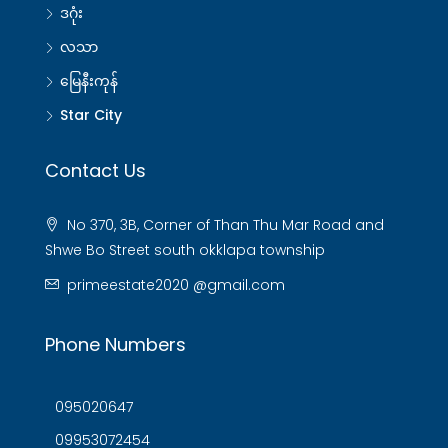
ဒဂုံး
လသာ
မြေနီးကုန်
Star City
Contact Us
No 370, 3B, Corner of Than Thu Mar Road and
Shwe Bo Street south okklapa township
primeestate2020 @gmail.com
Phone Numbers
095020647
09953072454