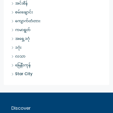
အင်းစိန်
စမ်းချောင်း
ကျောက်တံတား
ကမာရွတ်
အရှေ့ဒဂုံ
ဒဂုံး
လသာ
မြေနီးကုန်
Star City
Discover