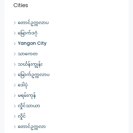
Cities
တောင်ဥက္ကလာပ
မြောက်ဒဂုံ
Yangon City
သာကေတ
သင်္ဃန်းကျွန်း
မြောက်ဥက္ကလာပ
ဒေါပုံ
မရမ်းကုန်
လှိုင်သာယာ
လှိုင်
တောင်ဥက္ကလာ