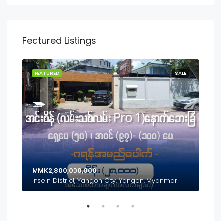
Featured Listings
SALE
FEATURED
SALE
FEA
MMK2,800,000,000
MMK
Inya Lake, Mayangon District, Yangon City, Yangon, Myanmar
Insein District, Yangon City, Yangon, Myanmar
(၃၅