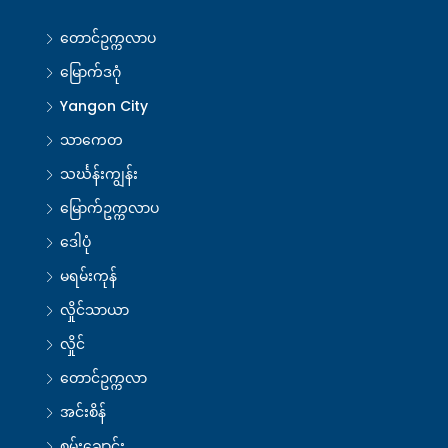
တောင်ဥက္ကလာပ
မြောက်ဒဂုံ
Yangon City
သာကေတ
သင်္ဃန်းကျွန်း
မြောက်ဥက္ကလာပ
ဒေါပုံ
မရမ်းကုန်
လှိုင်သာယာ
လှိုင်
တောင်ဥက္ကလာ
အင်းစိန်
စမ်းချောင်း