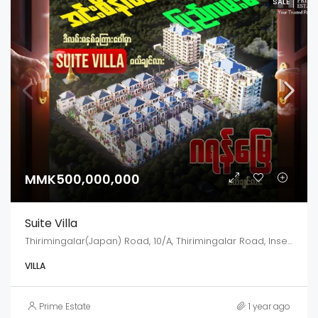
SALE
MMK500,000,000
Suite Villa
Thirimingalar(Japan) Road, 10/A, Thirimingalar Road, Insein, Insein District, Yangon City, Yangon, 11111, Myanmar
VILLA
Prime Estate
1 year ago