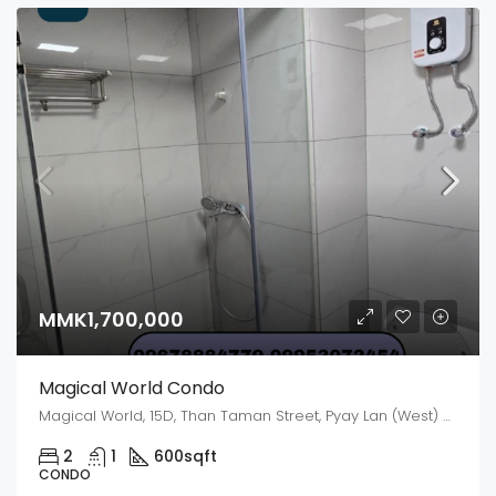
MMK1,700,000
Magical World Condo
Magical World, 15D, Than Taman Street, Pyay Lan (West) Ward, Dagon, Kyauktada District, Yangon, 11191, Myanmar
2
1
600
sqft
CONDO