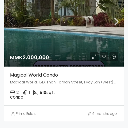
MMK2,000,000
Magical World Condo
Magical World, 15D, Than Taman Street, Pyay Lan (West) Ward, Dagon, Kyauktada District, Yangon, 11191, Myanmar
2
1
510
sqft
CONDO
Prime Estate
6 months ago