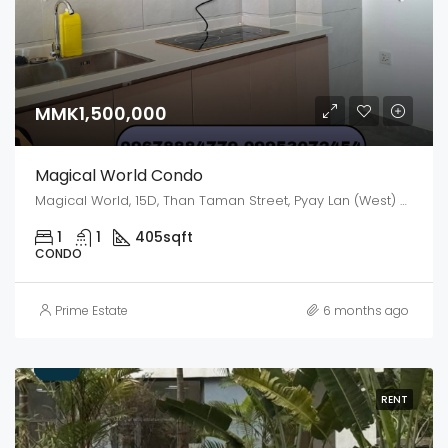
MMK1,500,000
Magical World Condo
Magical World, 15D, Than Taman Street, Pyay Lan (West) Ward, Dagon, Kyauktada District, Yangon, 11191, Myanmar
1
1
405
sqft
CONDO
Prime Estate
6 months ago
RENT