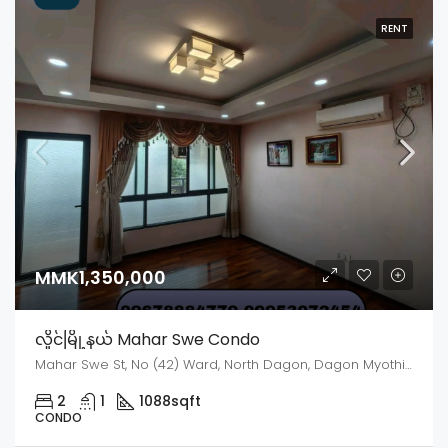
RENT
MMK1,350,000
လှိုင်မြို့နယ် Mahar Swe Condo
Mahar Swe St, No (42) Ward, North Dagon, Dagon Myothit District, Yangon, 44272, Myanmar
2
1
1088
sqft
CONDO