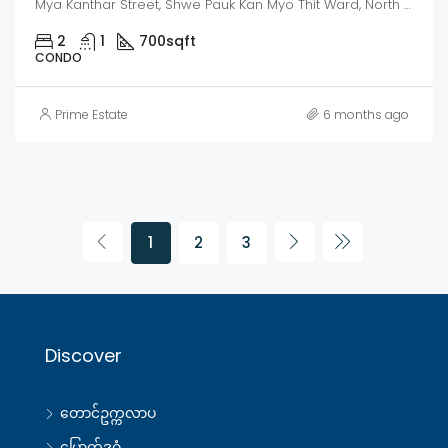
Mya Kanthar Street, Shwe Pauk Kan Myo Thit Ward, North Okkalapa, Mayangon District, Yangon, 11132, Myanmar
2
1
700
sqft
CONDO
Prime Estate
6 months ago
1
2
3
Discover
တောင်ဥက္ကလာပ
မြောက်ဒဂုံ