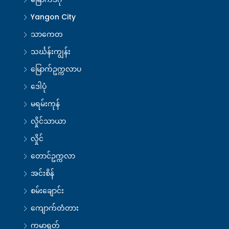
Yangon City
သာကေတ
သင်္ဃန်းကျွန်း
မြောက်ဥက္ကလာပ
ဒေါပုံ
မရမ်းကုန်
လှိုင်သာယာ
လှိုင်
တောင်ဥက္ကလာ
အင်းစိန်
စမ်းချောင်း
ကျောက်တံတား
ကမာရွတ်