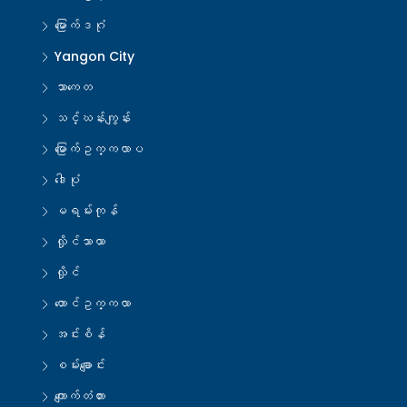
မြောက်ဒဂုံ
Yangon City
သာကေတ
သင်္ဃန်းကျွန်း
မြောက်ဥက္ကလာပ
ဒေါပုံ
မရမ်းကုန်
လှိုင်သာယာ
လှိုင်
တောင်ဥက္ကလာ
အင်းစိန်
စမ်းချောင်း
ကျောက်တံတား