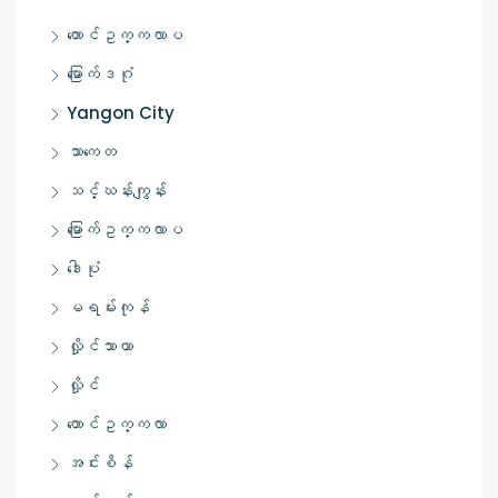
တောင်ဥက္ကလာပ
မြောက်ဒဂုံ
Yangon City
သာကေတ
သင်္ဃန်းကျွန်း
မြောက်ဥက္ကလာပ
ဒေါပုံ
မရမ်းကုန်
လှိုင်သာယာ
လှိုင်
တောင်ဥက္ကလာ
အင်းစိန်