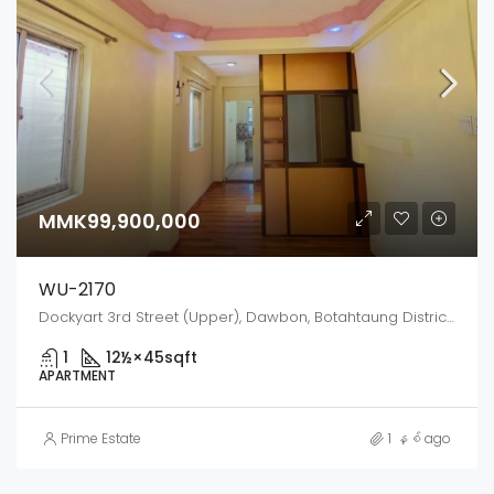
MMK99,900,000
WU-2170
Dockyart 3rd Street (Upper), Dawbon, Botahtaung District, Yangon City, Yangon, 11321, Myanmar
1
12½×45
sqft
APARTMENT
Prime Estate
1 နှစ် ago