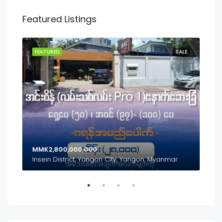
Featured Listings
SALE
FEATURED
SALE
FEA
MMK2,800,000,000
MMK
Inya Lake, Mayangon District, Yangon City, Yangon, Myanmar
Insein District, Yangon City, Yangon, Myanmar
(၃၅