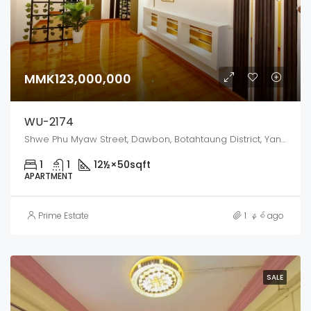
MMK123,000,000
WU-2174
Shwe Phu Myaw Street, Dawbon, Botahtaung District, Yangon City, Yangon, 11231, Myanmar
1
1
12½×50
sqft
APARTMENT
Prime Estate
1 နှစ် ago
SALE