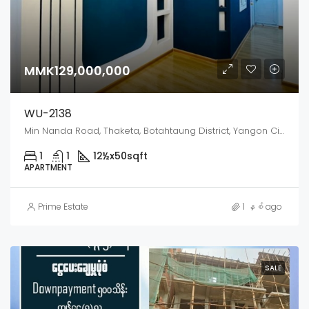
MMK129,000,000
WU-2138
Min Nanda Road, Thaketa, Botahtaung District, Yangon City, Yangon, 00923, Myanmar
1
1
12½x50
sqft
APARTMENT
Prime Estate
1 နှစ် ago
SALE