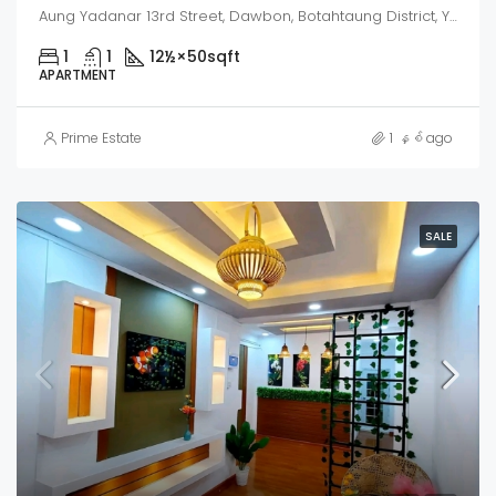
Aung Yadanar 13rd Street, Dawbon, Botahtaung District, Yangon City, Yangon, 11241, Myanmar
1
1
12½×50
sqft
APARTMENT
Prime Estate
1 နှစ် ago
SALE