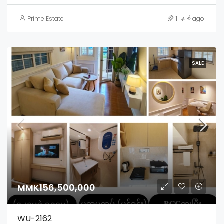
Prime Estate
1 နှစ် ago
SALE
MMK156,500,000
WU-2162