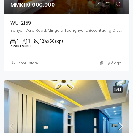
MMK110,000,000
WU-2159
Banyar Dala Road, Mingala Taungnyunt, Botahtaung District, Yangon City, Yangon, 00000, Myanmar
1
1
12½x50
sqft
APARTMENT
Prime Estate
1 နှစ် ago
SALE