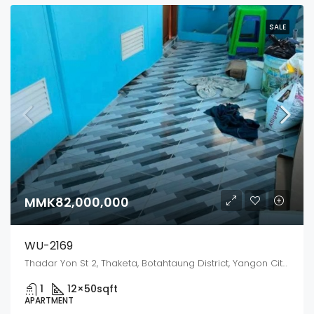
SALE
MMK82,000,000
WU-2169
Thadar Yon St 2, Thaketa, Botahtaung District, Yangon City, Yangon, 11231, Myanmar
1
12×50
sqft
APARTMENT