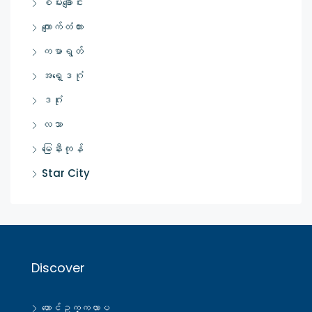
စမ်းချောင်း
ကျောက်တံတား
ကမာရွတ်
အရှေ့ဒဂုံ
ဒဂုံး
လသာ
မြေနီးကုန်
Star City
Discover
တောင်ဥက္ကလာပ