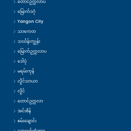
တောင်ဥက္ကလာပ
မြောက်ဒဂုံ
Yangon City
သာကေတ
သင်္ဃန်းကျွန်း
မြောက်ဥက္ကလာပ
ဒေါပုံ
မရမ်းကုန်
လှိုင်သာယာ
လှိုင်
တောင်ဥက္ကလာ
အင်းစိန်
စမ်းချောင်း
ကျောက်တံတား