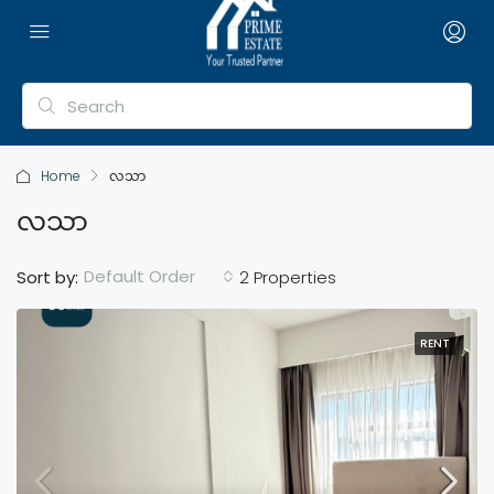
Home
လသာ
လသာ
Default Order
Sort by:
2 Properties
RENT