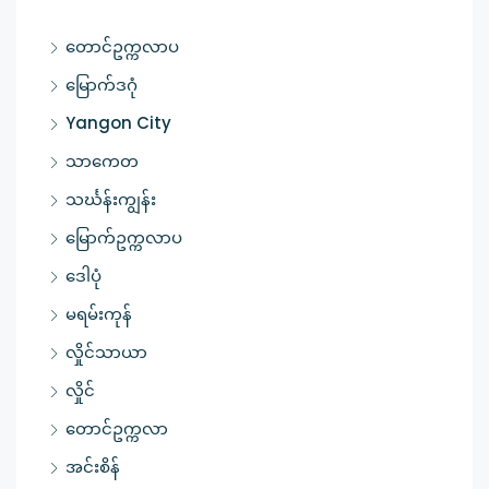
တောင်ဥက္ကလာပ
မြောက်ဒဂုံ
Yangon City
သာကေတ
သင်္ဃန်းကျွန်း
မြောက်ဥက္ကလာပ
ဒေါပုံ
မရမ်းကုန်
လှိုင်သာယာ
လှိုင်
တောင်ဥက္ကလာ
အင်းစိန်