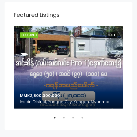
Featured Listings
SALE
FEATURED
SALE
FEA
MMK2,800,000,000
MMK
Inya Lake, Mayangon District, Yangon City, Yangon, Myanmar
Insein District, Yangon City, Yangon, Myanmar
(၃၅