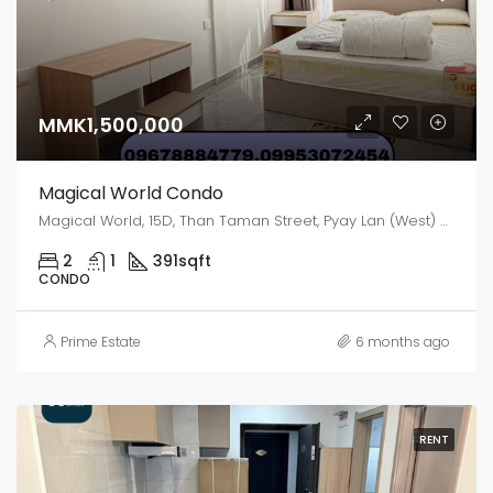
MMK1,500,000
Magical World Condo
Magical World, 15D, Than Taman Street, Pyay Lan (West) Ward, Dagon, Kyauktada District, Yangon, 11191, Myanmar
2
1
391
sqft
CONDO
Prime Estate
6 months ago
RENT