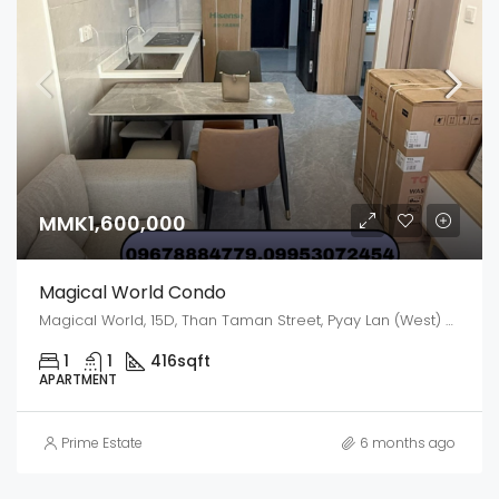
MMK1,600,000
Magical World Condo
Magical World, 15D, Than Taman Street, Pyay Lan (West) Ward, Dagon, Kyauktada District, Yangon, 11191, Myanmar
1
1
416
sqft
APARTMENT
Prime Estate
6 months ago